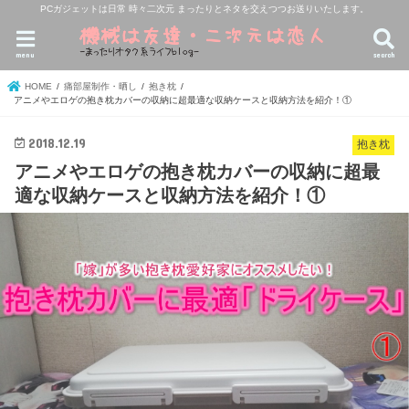
PCガジェットは日常 時々二次元 まったりとネタを交えつつお送りいたします。
menu
search
HOME
痛部屋制作・晒し
抱き枕
アニメやエロゲの抱き枕カバーの収納に超最適な収納ケースと収納方法を紹介！①
2018.12.19
抱き枕
アニメやエロゲの抱き枕カバーの収納に超最
適な収納ケースと収納方法を紹介！①