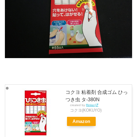
コクヨ 粘着剤 合成ゴム ひっ
つき虫 タ-380N
created by
Rinker
コクヨ(KOKUYO)
Amazon