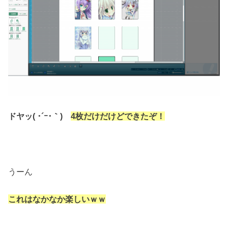
ドヤッ( ･´ｰ･｀)
4枚だけだけどできたぞ！
うーん
これはなかなか楽しいｗｗ