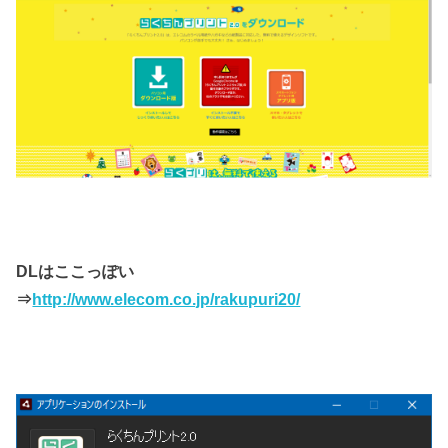
DLはここっぽい
⇒
http://www.elecom.co.jp/rakupuri20/