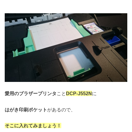
愛用のブラザープリンタ
こと
DCP-J552N
に
はがき印刷ポケット
があるので、
そこに入れてみましょう！