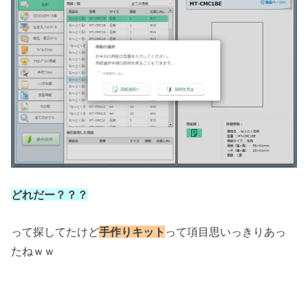
どれだー？？？
って探してたけど
手作りキット
って項目思いっきりあっ
たねｗｗ