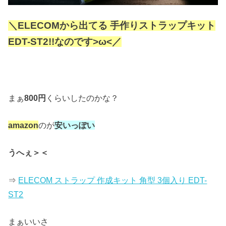
＼ELECOMから出てる 手作りストラップキット
EDT-ST2!!なのです>ω<／
まぁ
800円
くらいしたのかな？
amazon
のが
安いっぽい
うへぇ＞＜
⇒
ELECOM ストラップ 作成キット 角型 3個入り EDT-
ST2
まぁいいさ