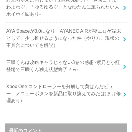
わよわ♡」「ゆるゆる♡」となゆたんに罵られたい人
ホイホイ回あり-
AYA Spaceが3.0になり、AYANEO AIRが寝エロゲ端末
として、少し推せるようになった件（やり方、現状の
不具合についても解説）
三咲くんは攻略キャラじゃない3巻の感想 -紫乃と小紅
登場で三咲くん独走状態終了？ｗ-
Xbox One コントローラーを分解して黄ばんだビュ
ー、メニューボタンを新品に取り換えてみた(おまけ修
理あり)
最近のコメント