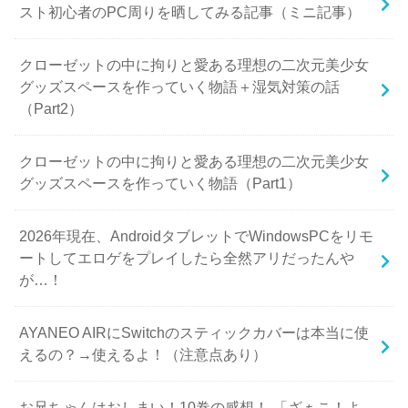
スト初心者のPC周りを晒してみる記事（ミニ記事）
クローゼットの中に拘りと愛ある理想の二次元美少女
グッズスペースを作っていく物語＋湿気対策の話
（Part2）
クローゼットの中に拘りと愛ある理想の二次元美少女
グッズスペースを作っていく物語（Part1）
2026年現在、AndroidタブレットでWindowsPCをリモ
ートしてエロゲをプレイしたら全然アリだったんや
が…！
AYANEO AIRにSwitchのスティックカバーは本当に使
えるの？→使えるよ！（注意点あり）
お兄ちゃんはおしまい！10巻の感想！-「ざぁこ！よ