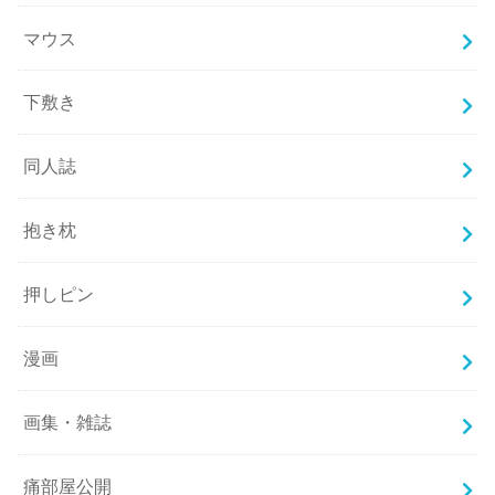
マウス
下敷き
同人誌
抱き枕
押しピン
漫画
画集・雑誌
痛部屋公開