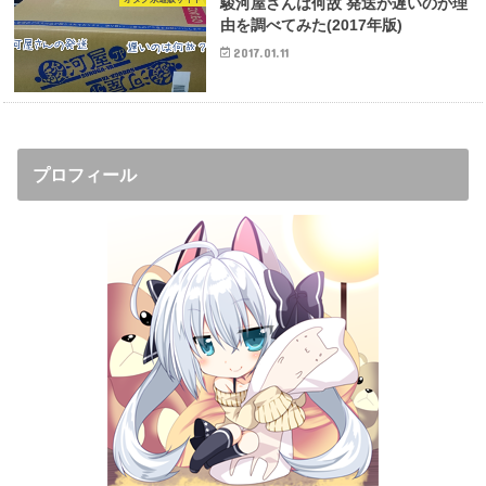
駿河屋さんは何故 発送が遅いのか理
由を調べてみた(2017年版)
2017.01.11
プロフィール