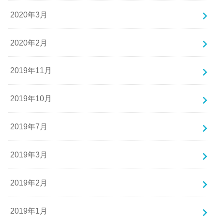
2020年3月
2020年2月
2019年11月
2019年10月
2019年7月
2019年3月
2019年2月
2019年1月