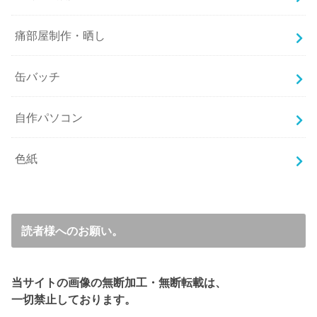
痛部屋制作・晒し
缶バッチ
自作パソコン
色紙
読者様へのお願い。
当サイトの画像の無断加工・無断転載は、
一切禁止しております。