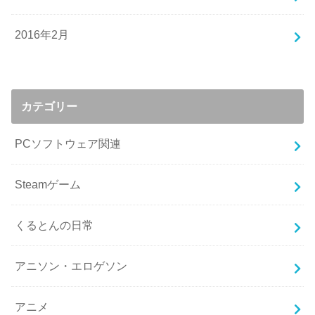
2016年2月
カテゴリー
PCソフトウェア関連
Steamゲーム
くるとんの日常
アニソン・エロゲソン
アニメ