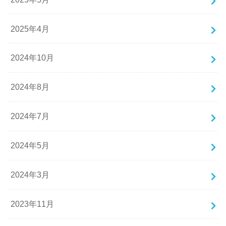
2025年4月
2024年10月
2024年8月
2024年7月
2024年5月
2024年3月
2023年11月