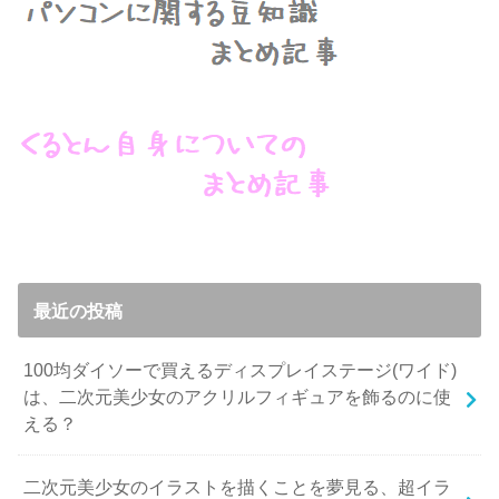
最近の投稿
100均ダイソーで買えるディスプレイステージ(ワイド)
は、二次元美少女のアクリルフィギュアを飾るのに使
える？
二次元美少女のイラストを描くことを夢見る、超イラ