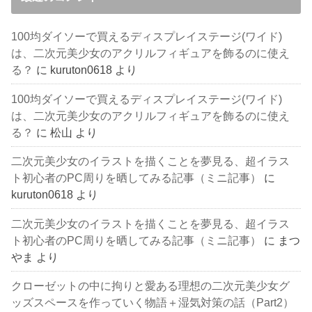
100均ダイソーで買えるディスプレイステージ(ワイド)
は、二次元美少女のアクリルフィギュアを飾るのに使え
る？
に
kuruton0618
より
100均ダイソーで買えるディスプレイステージ(ワイド)
は、二次元美少女のアクリルフィギュアを飾るのに使え
る？
に
松山
より
二次元美少女のイラストを描くことを夢見る、超イラス
ト初心者のPC周りを晒してみる記事（ミニ記事）
に
kuruton0618
より
二次元美少女のイラストを描くことを夢見る、超イラス
ト初心者のPC周りを晒してみる記事（ミニ記事）
に
まつ
やま
より
クローゼットの中に拘りと愛ある理想の二次元美少女グ
ッズスペースを作っていく物語＋湿気対策の話（Part2）