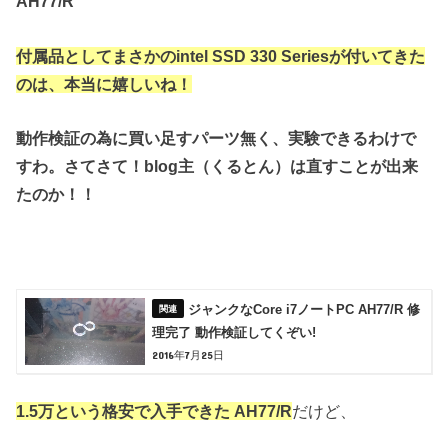
AH77/R
付属品としてまさかのintel SSD 330 Seriesが付いてきた
のは、本当に
嬉しいね！
動作検証の為に買い足すパーツ無く、実験できるわけで
すわ。
さてさて！blog主（くるとん）は直すことが出来
たのか！！
ジャンクなCore i7ノートPC AH77/R 修
理完了 動作検証してくぞい!
2016年7月25日
1.5万という格安で入手できた
AH77/R
だけど、