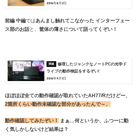
2016年8月3日
前編 中編
では
あんまし触れてこなかった
インターフェー
ス部のお話
と、
筐体の薄さについて語ってくぞい！
修理したジャンクなノートPCの光学ド
ライブの動作検証をするぞい!
2016年9月1日
ほぼほぼ全ての動作確認が取れていたAH77/Rだけどー、
2箇所くらい動作未確認な部分があったんで～、
動作確認してみたぞい！
まぁ…何というか、ふつーに動
く気しかしないけど結果は？