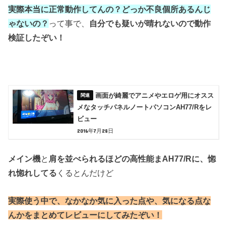
実際本当に正常動作してんの？どっか不良個所あるんじ
ゃないの？
って事で、
自分でも疑いが晴れないので動作
検証したぞい！
画面が綺麗でアニメやエロゲ用にオスス
メなタッチパネルノートパソコンAH77/Rをレ
ビュー
2016年7月28日
メイン機
と
肩を並べられるほどの高性能まAH77/Rに、惚
れ惚れしてる
くるとんだけど
実際使う中で、
なかなか気に入った点
や、気になる点な
んかをまとめてレビューにしてみたぞい！