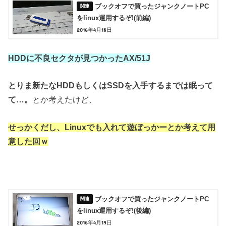
ブックオフで買ったジャンクノートPC
をlinux運用するぞ!(前編)
2016年4月18日
HDDに不良セクタが見つかったAX/51J
とりま新たなHDDもしくはSSDを入手するまでは眠って
て…。
とか考えたけど、
せっかくだし、Linuxでも入れて遊ぼっかー
とか考えて用
意した回ｗ
ブックオフで買ったジャンクノートPC
をlinux運用するぞ!(後編)
2016年4月19日