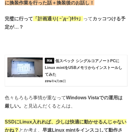
に換装作業を行った話＋換装後のお話し！
完璧に行って
「計画通り( ｰ`дｰ´)ｷﾘｯ」
って
カッコつける予
定が…？
低スペック シングルコアノートPCに
Linux mintをUSBメモリからインストールし
てみた
2016年4月28日
色々もろもろ事情が重なって
Windows Vistaでの運用は
厳しい。
と見込んだくるとんは、
SSDにLinux入れれば、少しは快適に動かせるんじゃない
かね？
とか考え、
早速Linux mintをインスコして動作さ