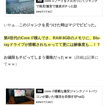
core i7ノートをメルカリにてジャンク
で発見!激安で速攻ポチった話
2016年7月16日
いやぁ…
このジャンクを見つけた時はマジでビビった。
第4世代のCore i7積んでさ、RAM 8GBのメモリに、Blu-
rayドライブが搭載されちゃってて
更には解像度も…！？
お値段もチビってしまう価格だったｗｗ
（詳細は記事に
てｗｗ）
core i7搭載な激安ジャンクノートパソ
コンが届いた!復活を目指す!(Prat1)
2016年7月20日