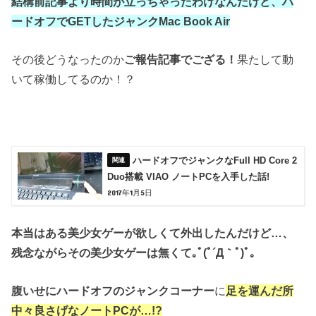
結構前記事より時間が立っちゃったわけなんだけど、ハ
ードオフでGETしたジャンクMac Book Air
その後どうなったのか
ご報告記事でござる！
果たして動
いて稼働してるのか！？
ハードオフでジャンクなFull HD Core 2
Duo搭載 VIAO ノートPCを入手した話!
2017年1月5日
本当はある美少女ゲーが欲しくて外出したんだけど…、
残念ながらその美少女ゲーは無くて｡ﾟ(ﾟ´Д｀ﾟ)ﾟ｡
腹いせに
ハードオフのジャンクコーナー
に
足を運んだ所
中々良さげなノートPCが…!?