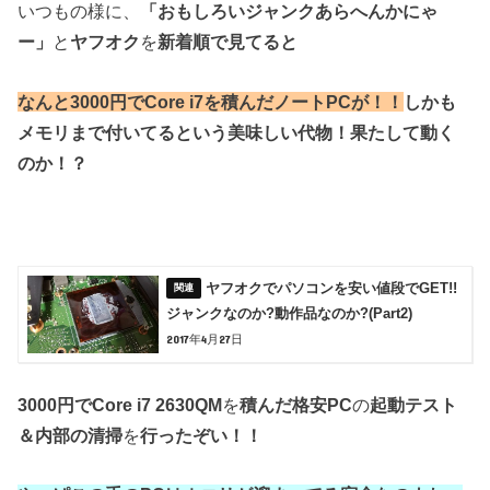
いつもの様に、
「おもしろいジャンクあらへんかにゃ
ー」
と
ヤフオク
を
新着順で見てると
なんと3000円でCore i7を積んだノートPCが！！
しかも
メモリまで付いてるという美味しい代物！
果たして動く
のか！？
ヤフオクでパソコンを安い値段でGET!!
ジャンクなのか?動作品なのか?(Part2)
2017年4月27日
3000円でCore i7 2630QM
を
積んだ格安PC
の
起動テスト
＆内部の清掃
を
行ったぞい！！