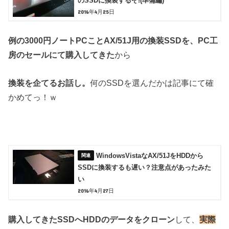
のSSDに換装するぞ!(準備編)
2016年4月25日
例の3000円ノートPCことAX/51J用の換装SSDを、PC工
房のセールにて購入してきた
から
換装を企てるお話し。
何のSSDを選んだかは記事にて確
かめてっ！ｗ
WindowsVistaなAX/51JをHDDから
SSDに換装するも遅い？注意点があったみた
い
2016年4月27日
購入してきたSSDへHDDのデータをクローン
して、
実際