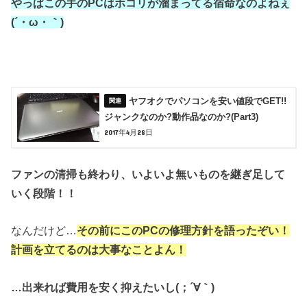
やっぱこの手のPCはホコリが溜まってる宿命なのよねぇ
(´・ω・｀)
ヤフオクでパソコンを安い値段でGET!!
ジャンクなのか?動作品なのか?(Part3)
2017年4月28日
ファンの清掃も終わり、いよいよ無いものを継ぎ足して
いく段階！！
なんだけど…
その前にこのPCの修理方針を語ったぞい！
計画を立てるのは大事なことよん！
…出来れば費用を安く抑えたいし(；´∀｀)