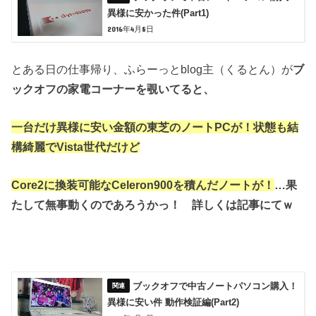
異様に安かった件(Part1)
2016年4月8日
とある日の仕事帰り、ふらーっとblog主（くるとん）が
ブ
ックオフの家電コーナーを覗いてると、
一台だけ異様に安い金額の東芝のノートPCが！
状態も結
構綺麗でVista世代だけど
Core2に換装可能なCeleron900を積んだノートが！
…
果
たして無事動くのであろうかっ！
詳しくは記事にてｗ
ブックオフで中古ノートパソコン購入！
異様に安い件 動作検証編(Part2)