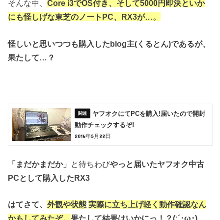
そんな中、
Core i3でOS付き、そして5000円即決と
いか
にも怪しげな東芝のノートPC、RX3が…。
怪しいと思いつつも購入したblog主(くるとん)であるが、
果たして…？
ヤフオクにてPCを購入!届いたので開封
動作チェックするぞ!
2016年5月22日
「まだかまだか」
と待ちわび
やっと届いたヤフオク中古
PCとして購入したRX3
はてさて、
外観や状態
実際に立ち上げ軽く動作確認なん
かもしてみたぞ。
果たして結果はいかにっ！？(;´･ω･)