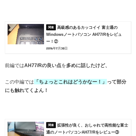
高級感のあるカッコイイ 富士通の
Windowsノートパソコン AH77/Rをレビュ
ー！②
2016年7月30日
前編では
AH77/Rの良い点
を
多めに話したけど、
この中編では
「ちょっとこれはどうかなー！」
って部分
にも触れてくよん！
拡張性が良く、おしゃれで高性能な富士
通のノートパソコンAH77/Rをレビュー③