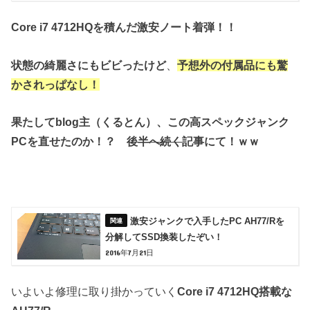
Core i7 4712HQを積んだ激安ノート着弾！！
状態の綺麗さにもビビったけど
、
予想外の付属品にも驚
かされっぱなし！
果たしてblog主（くるとん）、この高スペックジャンク
PCを直せたのか！？
後半へ続く
記事にて！ｗｗ
激安ジャンクで入手したPC AH77/Rを
分解してSSD換装したぞい！
2016年7月21日
いよいよ修理に取り掛かっていく
Core i7 4712HQ搭載な