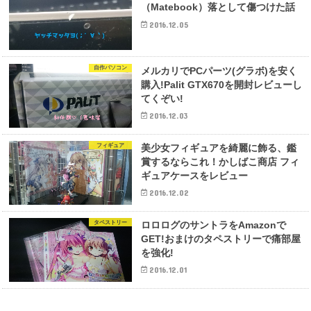
（Matebook）落として傷つけた話
2016.12.05
自作パソコン
メルカリでPCパーツ(グラボ)を安く
購入!Palit GTX670を開封レビューし
てくぞい!
2016.12.03
フィギュア
美少女フィギュアを綺麗に飾る、鑑
賞するならこれ！かしばこ商店 フィ
ギュアケースをレビュー
2016.12.02
タペストリー
ロロログのサントラをAmazonで
GET!おまけのタペストリーで痛部屋
を強化!
2016.12.01