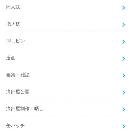
同人誌
抱き枕
押しピン
漫画
画集・雑誌
痛部屋公開
痛部屋制作・晒し
缶バッチ