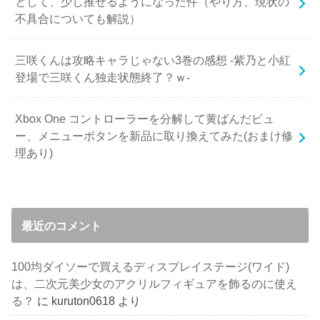
として、少し推せるようになった件（やり方、現状の
不具合についても解説）
三咲くんは攻略キャラじゃない3巻の感想 -紫乃と小紅
登場で三咲くん独走状態終了？ｗ-
Xbox One コントローラーを分解して黄ばんだビュ
ー、メニューボタンを新品に取り換えてみた(おまけ修
理あり)
最近のコメント
100均ダイソーで買えるディスプレイステージ(ワイド)
は、二次元美少女のアクリルフィギュアを飾るのに使え
る？
に
kuruton0618
より