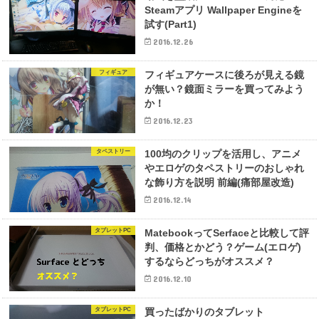
Steamアプリ Wallpaper Engineを
試す(Part1)
2016.12.26
フィギュア
フィギュアケースに後ろが見える鏡
が無い？鏡面ミラーを買ってみよう
か！
2016.12.23
タペストリー
100均のクリップを活用し、アニメ
やエロゲのタペストリーのおしゃれ
な飾り方を説明 前編(痛部屋改造)
2016.12.14
タブレットPC
MatebookってSerfaceと比較して評
判、価格とかどう？ゲーム(エロゲ)
するならどっちがオススメ？
2016.12.10
タブレットPC
買ったばかりのタブレット