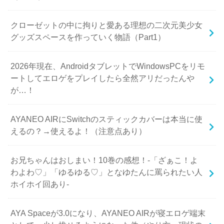
クローゼットの中に拘りと愛ある理想の二次元美少女
グッズスペースを作っていく物語（Part1）
2026年現在、AndroidタブレットでWindowsPCをリモ
ートしてエロゲをプレイしたら全然アリだったんや
が…！
AYANEO AIRにSwitchのスティックカバーは本当に使
えるの？→使えるよ！（注意点あり）
お兄ちゃんはおしまい！10巻の感想！-「ざぁこ！よ
わよわ♡」「ゆるゆる♡」となゆたんに罵られたい人
ホイホイ回あり-
AYA Spaceが3.0になり、AYANEO AIRが寝エロゲ端末