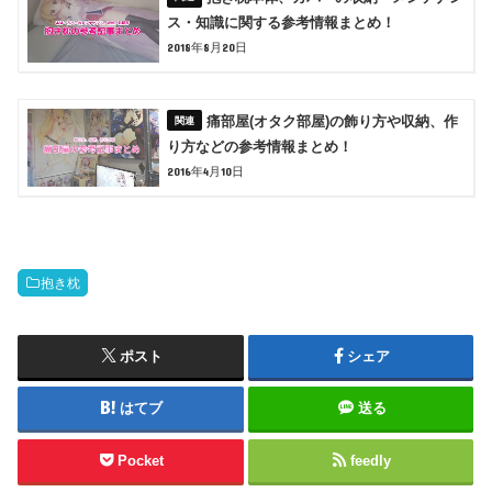
ス・知識に関する参考情報まとめ！
2018年8月20日
痛部屋(オタク部屋)の飾り方や収納、作
り方などの参考情報まとめ！
2016年4月10日
抱き枕
ポスト
シェア
はてブ
送る
Pocket
feedly