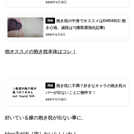
2020年4月12日
抱き枕の中身でオススメはDHR4001! 抱
き心地、値段は?(痛部屋強化記事)
2016年6月5日
他オススメの抱き枕本体はコレ！
抱き枕に不満？好きなキャラの抱き枕カ
バーが出ないことに物申す！
2017年9月30日
好いている嫁の
抱き枕が出ない事に、
blog主がモノ申したいらしいね！。