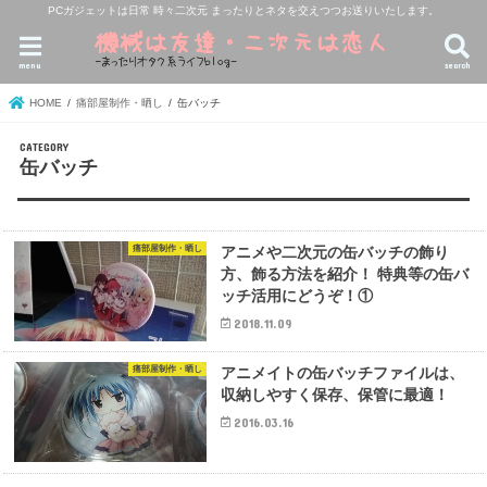
PCガジェットは日常 時々二次元 まったりとネタを交えつつお送りいたします。
menu
search
HOME
痛部屋制作・晒し
缶バッチ
缶バッチ
痛部屋制作・晒し
アニメや二次元の缶バッチの飾り
方、飾る方法を紹介！ 特典等の缶バ
ッチ活用にどうぞ！①
2018.11.09
痛部屋制作・晒し
アニメイトの缶バッチファイルは、
収納しやすく保存、保管に最適！
2016.03.16