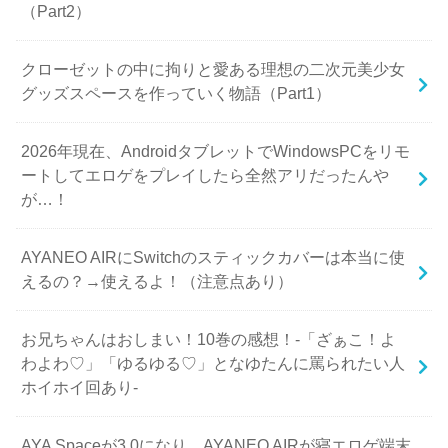
（Part2）
クローゼットの中に拘りと愛ある理想の二次元美少女
グッズスペースを作っていく物語（Part1）
2026年現在、AndroidタブレットでWindowsPCをリモ
ートしてエロゲをプレイしたら全然アリだったんや
が…！
AYANEO AIRにSwitchのスティックカバーは本当に使
えるの？→使えるよ！（注意点あり）
お兄ちゃんはおしまい！10巻の感想！-「ざぁこ！よ
わよわ♡」「ゆるゆる♡」となゆたんに罵られたい人
ホイホイ回あり-
AYA Spaceが3.0になり、AYANEO AIRが寝エロゲ端末