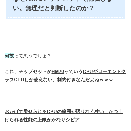
い。無理だと判断したのか？
何故
って思うでしょ？
これ、チップセットが
HM70
っていう
CPUがローエンドク
ラスCPUしか使えない、
制約付きなんだよねｗｗｗ
おかげで乗せられるCPUの範囲が限りなく狭い…
かつ上
げられる性能の上限がかなりシビア…