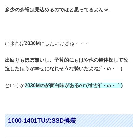
多少の余裕は見込めるのではと思ってるよんｗ
出来れば
2030M
にしたいけどね・・・
出回りもほぼ無いし、
予算的にもはや他の筐体探して改
造したほうが
幸せになれそうな勢いだよね(´・ω・｀)
というか
2030Mのが面白味があるのですが(´・ω・｀)
1000-1401TUのSSD換装