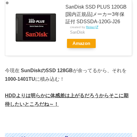
SanDisk SSD PLUS 120GB
[国内正規品]メーカー3年保
証付 SDSSDA-120G-J26
created by
Rinker
SanDisk
Amazon
今現在
SunDiskのSSD 128GB
が余ってるから、それを
1000-1401TU
に積み込む！
HDDよりは明らかに体感差は上がるだろうから
そこに期
待したいところだね～！