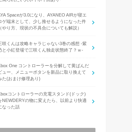
AYA Spaceが3.0になり、AYANEO AIRが寝エ
ロゲ端末として、少し推せるようになった件
（やり方、現状の不具合についても解説）
三咲くんは攻略キャラじゃない3巻の感想 -紫
乃と小紅登場で三咲くん独走状態終了？ｗ-
Xbox One コントローラーを分解して黄ばんだ
ビュー、メニューボタンを新品に取り換えて
みた(おまけ修理あり)
Xboxコントローラーの充電スタンド(ドック)
をNEWDERYの物に変えたら、以前より快適
になった話