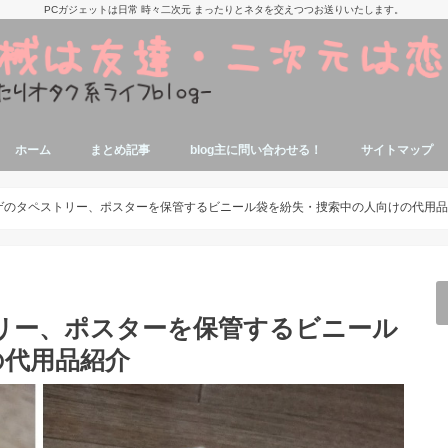
PCガジェットは日常 時々二次元 まったりとネタを交えつつお送りいたします。
ホーム
まとめ記事
blog主に問い合わせる！
サイトマップ
痛部屋作りの参考記事
抱き枕本体、カバーの参考記事
美少女アニメ,漫画,ゲームの話題関連記
寝ながらエロゲが出来る端末参考記事
タブレットでエロゲする参考記事
エロゲソン・アニソン関係記事
アニソンエロゲソン用機材参考記事
ミドルゲーマーの自作PC関連記事
パソコンに関する豆知識
ジャンク品修理関連記事
エロゲオタクによるノートPC関連記事
事
ゲのタペストリー、ポスターを保管するビニール袋を紛失・捜索中の人向けの代用品
リー、ポスターを保管するビニール
の代用品紹介