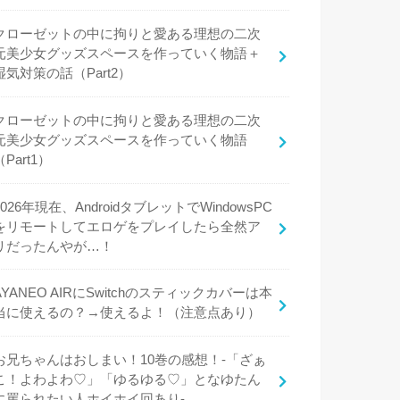
クローゼットの中に拘りと愛ある理想の二次
元美少女グッズスペースを作っていく物語＋
湿気対策の話（Part2）
クローゼットの中に拘りと愛ある理想の二次
元美少女グッズスペースを作っていく物語
（Part1）
2026年現在、AndroidタブレットでWindowsPC
をリモートしてエロゲをプレイしたら全然ア
リだったんやが…！
AYANEO AIRにSwitchのスティックカバーは本
当に使えるの？→使えるよ！（注意点あり）
お兄ちゃんはおしまい！10巻の感想！-「ざぁ
こ！よわよわ♡」「ゆるゆる♡」となゆたん
に罵られたい人ホイホイ回あり-