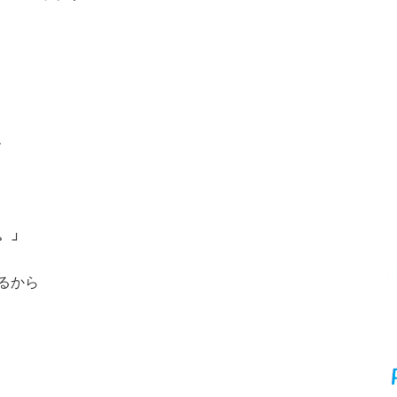
、
。」
るから