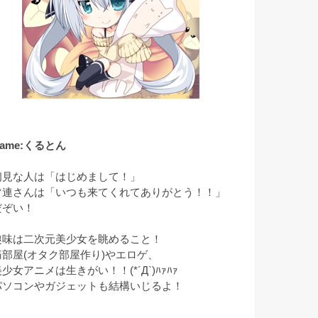
ame:くるとん
初見な人は「はじめまして！」
常連さんは「いつも来てくれてありがとう！！」
だぞい！
趣味は二次元美少女を眺めること！
痛部屋(オタク部屋作り)やエロゲ、
少女アニメは生きがい！！(*´Д`)ﾊｧﾊｧ
パソコンやガジェットも結構いじるよ！