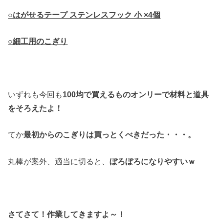
○はがせるテープ ステンレスフック 小 ×4個
○細工用のこぎり
いずれも今回も
100均で買えるものオンリーで材料と道具
をそろえたよ！
てか
最初からのこぎりは買っとくべきだった・・・。
丸棒が案外、適当に切ると、
ぼろぼろになりやすいｗ
さてさて！作業してきますよ～！