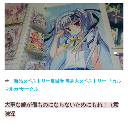
⇒
新品タペストリー夏目暦 等身大タペストリー 「カル
マルカ*サークル」
大事な嫁が傷ものにならないためにもね！（意
味深