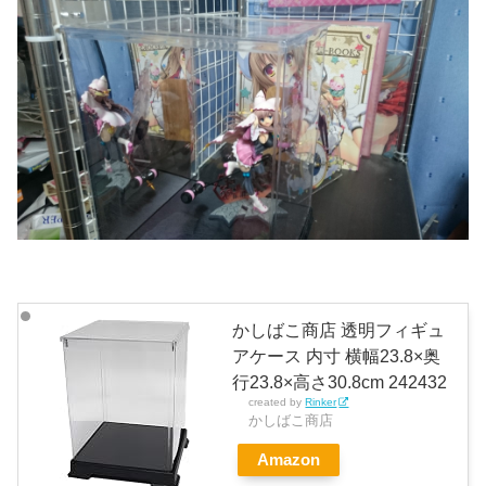
かしばこ商店 透明フィギュ
アケース 内寸 横幅23.8×奥
行23.8×高さ30.8cm 242432
created by
Rinker
かしばこ商店
Amazon