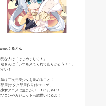
ame:くるとん
初見な人は「はじめまして！」
常連さんは「いつも来てくれてありがとう！！」
だぞい！
趣味は二次元美少女を眺めること！
痛部屋(オタク部屋作り)やエロゲ、
少女アニメは生きがい！！(*´Д`)ﾊｧﾊｧ
パソコンやガジェットも結構いじるよ！