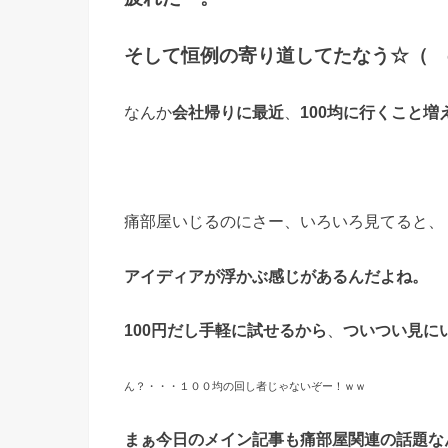
そして恒例の寄り道してたなう☆（ゝ
なんか
会社帰りに最近
、
100均に行くこと増
痛部屋いじるのにさー、いろいろ見てると、
アイディアが浮かぶ感じがあるんだよね。
100円だし手軽に試せるから
、
ついつい見に
ん？・・・１００均の回し者じゃないぞー！ｗｗ
まぁ今日のメイン記事も痛部屋関連の話題な