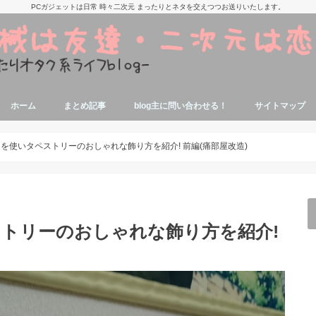
PCガジェットは日常 時々二次元 まったりとネタを交えつつお送りいたします。
ホーム
まとめ記事
blog主に問い合わせる！
サイトマップ
痛部屋作りの参考記事
抱き枕本体、カバーの参考記事
美少女アニメ,漫画,ゲームの話題関連記
寝ながらエロゲが出来る端末参考記事
タブレットでエロゲする参考記事
エロゲソン・アニソン関係記事
アニソンエロゲソン用機材参考記事
ミドルゲーマーの自作PC関連記事
パソコンに関する豆知識
ジャンク品修理関連記事
エロゲオタクによるノートPC関連記事
事
クを使いタペストリーのおしゃれな飾り方を紹介! 前編(痛部屋改造)
ストリーのおしゃれな飾り方を紹介!