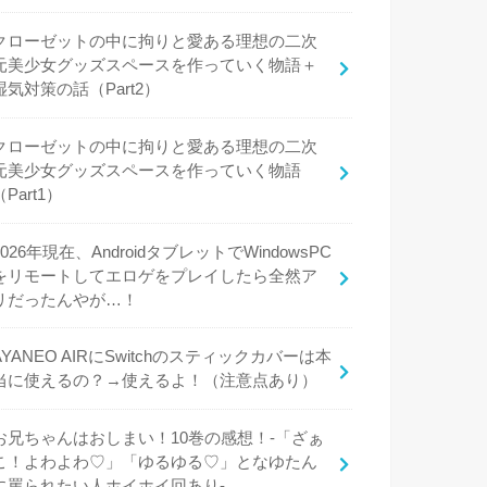
クローゼットの中に拘りと愛ある理想の二次
元美少女グッズスペースを作っていく物語＋
湿気対策の話（Part2）
クローゼットの中に拘りと愛ある理想の二次
元美少女グッズスペースを作っていく物語
（Part1）
2026年現在、AndroidタブレットでWindowsPC
をリモートしてエロゲをプレイしたら全然ア
リだったんやが…！
AYANEO AIRにSwitchのスティックカバーは本
当に使えるの？→使えるよ！（注意点あり）
お兄ちゃんはおしまい！10巻の感想！-「ざぁ
こ！よわよわ♡」「ゆるゆる♡」となゆたん
に罵られたい人ホイホイ回あり-