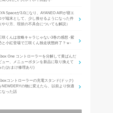
AYA Spaceが3.0になり、AYANEO AIRが寝エ
ロゲ端末として、少し推せるようになった件
（やり方、現状の不具合についても解説）
三咲くんは攻略キャラじゃない3巻の感想 -紫
乃と小紅登場で三咲くん独走状態終了？ｗ-
Xbox One コントローラーを分解して黄ばんだ
ビュー、メニューボタンを新品に取り換えて
みた(おまけ修理あり)
Xboxコントローラーの充電スタンド(ドック)
をNEWDERYの物に変えたら、以前より快適
になった話