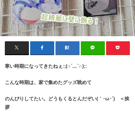
寒い時期になってきたねぇ:;(∩´﹏`∩);:
こんな時期は、家で集めたグッズ眺めて
のんびりしてたい。どうもくるとんだぞい(｀･ω･´)ゞ＜挨
拶