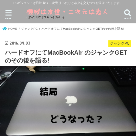
PCガジェットは日常 時々二次元 まったりとネタを交えつつお送りいたします。
menu
search
HOME
ジャンクPC
ハードオフにてMacBookAir のジャンクGETのその後を語る!
2016.09.03
ジャンクPC
ハードオフにてMacBookAir のジャンクGET
のその後を語る!