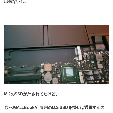
出来ないし。
M.2のSSDが外されてたけど、
じゃあMacBookAir専用のM.2 SSDを挿せば通電すんの