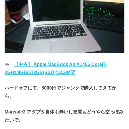
⇒
【中古】 Apple MacBook Air A1466 Corei7-
2GHz/8GB/512GB(SSD)/13.3W
ハードオフにて、5000円でジャンクで購入してきてか
ら、
Magsafe2 アダプタ自体も無いし充電もどうやら空っぽみ
たいで、