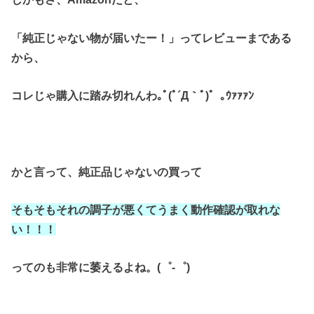
「純正じゃない物が届いたー！」
ってレビューまである
から、
コレじゃ購入に踏み切れんわ｡ﾟ(ﾟ´Д｀ﾟ)゜｡ｳｧｧｧﾝ
かと言って、純正品じゃないの買って
そもそもそれの調子が悪くてうまく
動作確認が取れな
い！！！
ってのも非常に萎えるよね。(゜-゜)