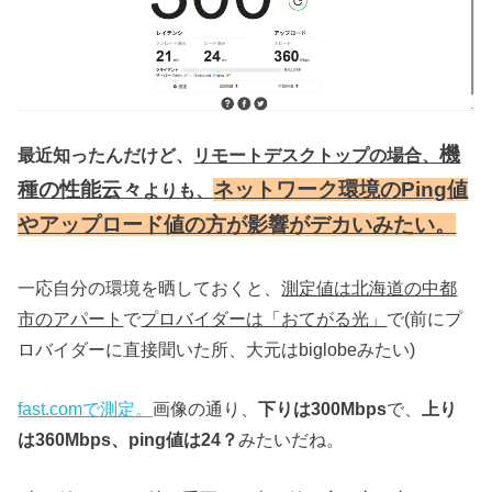
機
最近知ったんだけど、
リモートデスクトップの場合、
種の性能云々
ネットワーク環境のPing値
よりも、
やアップロード値の方が影響がデカいみたい。
一応自分の環境を晒しておくと、
測定値は北海道の中都
市のアパート
で
プロバイダーは「おてがる光」
で(前にプ
ロバイダーに直接聞いた所、大元はbiglobeみたい)
fast.comで測定。
画像の通り、
下りは300Mbps
で、
上り
は360Mbps、ping値は24？
みたいだね。