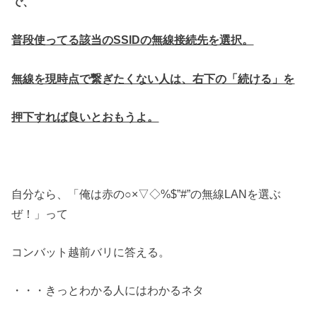
で、
普段使ってる該当のSSIDの無線接続先を選択。
無線を現時点で繋ぎたくない人は、右下の「続ける」を
押下すれば良いとおもうよ。
自分なら、「俺は赤の○×▽◇%$”#”の無線LANを選ぶ
ぜ！」って
コンバット越前バリに答える。
・・・きっとわかる人にはわかるネタ