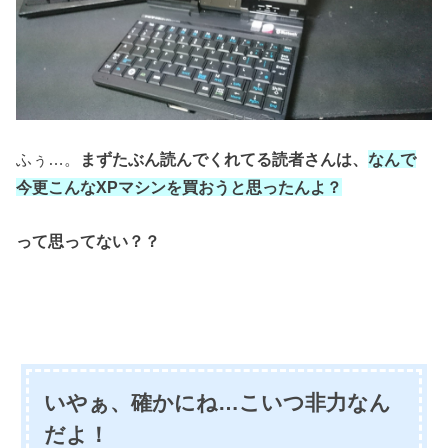
ふぅ…。
まずたぶん読んでくれてる読者さんは、
なんで
今更
こんなXPマシン
を
買おうと思ったんよ？
って思ってない？？
いやぁ、確かにね…こいつ非力なん
だよ！