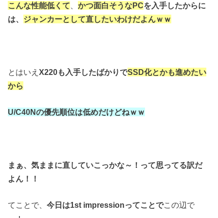
こんな性能低くて
、
かつ面白そうなPC
を入手したからに
は、
ジャンカーとして直したいわけだよんｗｗ
とはいえ
X220も入手したばかりで
SSD化とかも進めたい
から
U/C40Nの優先順位は低めだけどねｗｗ
まぁ、気ままに直していこっかな～！
って思ってる訳だ
よん！！
てことで、
今日は1st impressionってことで
この辺で