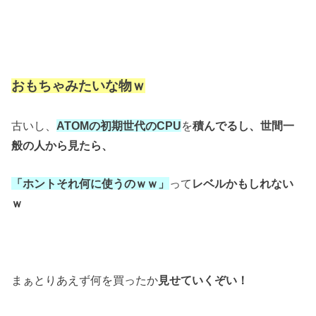
おもちゃみたいな物ｗ
古いし、
ATOMの初期世代のCPU
を
積んでるし、
世間一
般の人から見たら、
「ホントそれ何に使うのｗｗ」
って
レベルかもしれない
ｗ
まぁとりあえず何を買ったか
見せていくぞい！