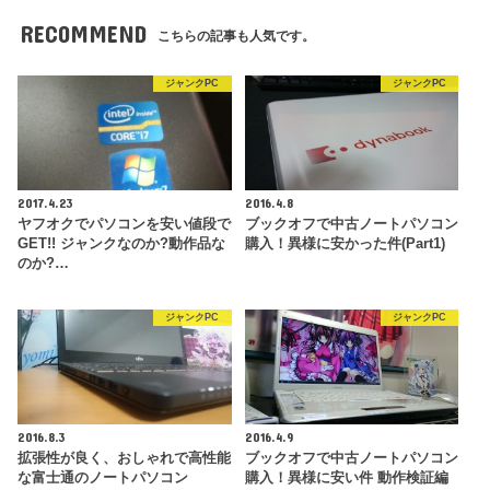
RECOMMEND
こちらの記事も人気です。
ジャンクPC
ジャンクPC
2017.4.23
2016.4.8
ヤフオクでパソコンを安い値段で
ブックオフで中古ノートパソコン
GET!! ジャンクなのか?動作品な
購入！異様に安かった件(Part1)
のか?…
ジャンクPC
ジャンクPC
2016.8.3
2016.4.9
拡張性が良く、おしゃれで高性能
ブックオフで中古ノートパソコン
な富士通のノートパソコン
購入！異様に安い件 動作検証編