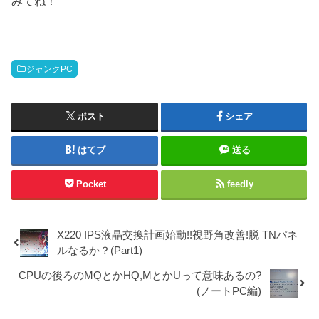
みてね！
ジャンクPC
ポスト
シェア
はてブ
送る
Pocket
feedly
X220 IPS液晶交換計画始動!!視野角改善!脱 TNパネ
ルなるか？(Part1)
CPUの後ろのMQとかHQ,MとかUって意味あるの?
(ノートPC編)