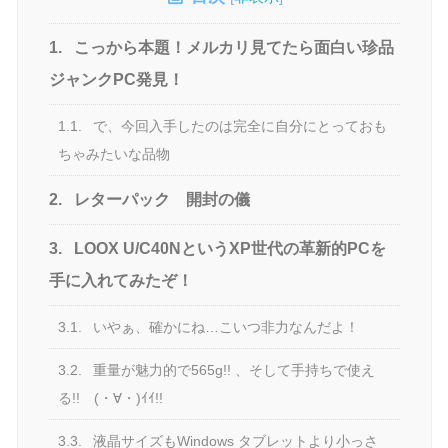
1.
こっから本題！メルカリ見てたら面白い珍品
ジャンクPC発見！
1.1.
で、今回入手したのは完全に自分にとっておも
ちゃみたいな品物
2.
レターパック 開封の儀
3.
LOOX U/C40NというXP世代の革新的PCを
手に入れてみたぞ！
3.1.
いやぁ、確かにね…こいつ非力なんだよ！
3.2.
重量が魅力的で565g!! 、そして手持ちで使え
る!! (・∀・)ｲｲ!!
3.3.
液晶サイズもWindows タブレットより小っさ