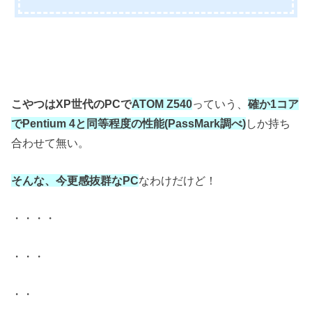
こやつはXP世代のPCで
ATOM Z540
っていう、
確か1コア
でPentium 4と同等程度の性能(PassMark調べ)
しか持ち
合わせて無い。
そんな、今更感抜群なPC
なわけだけど！
・・・・
・・・
・・