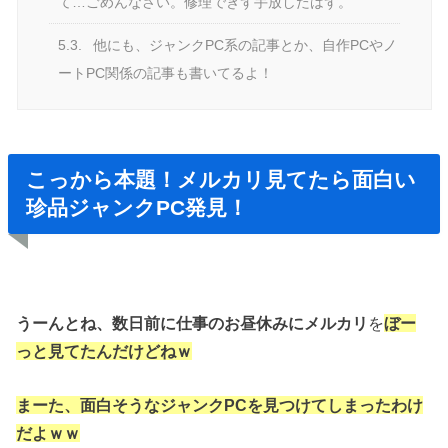
て…ごめんなさい。修理できず手放したはず。
5.3.
他にも、ジャンクPC系の記事とか、自作PCやノ
ートPC関係の記事も書いてるよ！
こっから本題！メルカリ見てたら面白い
珍品ジャンクPC発見！
うーんとね、
数日前に仕事のお昼休みに
メルカリ
を
ぼー
っと見てたんだけどねｗ
まーた、面白そうなジャンクPCを
見つけてしまったわけ
だよｗｗ