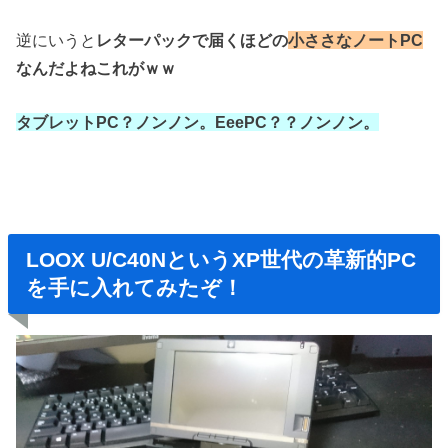
逆にいうと
レターパックで届くほどの
小ささなノートPC
なんだよねこれがｗｗ
タブレットPC？ノンノン。
EeePC？？ノンノン。
LOOX U/C40NというXP世代の革新的PC
を手に入れてみたぞ！