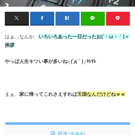
はぁ…なんか、
いろいろあった一日だったお(´・ω・｀)＜
挨拶
やっぱ人生キツい事が多いね
┐(´д｀)┌ﾔﾚﾔﾚ
まぁ、
家に帰ってこれさえすれば
天国なんだけどねｗｗ
目次
[
非表示
]