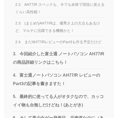
2.2.
AH77/R スペックも、今でも余裕で現役に使える
くらい高性能！
2.3.
(まとめ!)AH77/Rは、優秀さ上の欠点もあるけ
ど、マルチに活躍できる機種かと！
2.4.
まだAH77/RレビューのPart3も作る予定だけど
3.
今回紹介した富士通 ノートパソコン AH77/R
の商品詳細リンクはこちら！
4.
富士通ノートパソコン AH77/R レビューの
Part3の記事を書きますた！
5.
最終的に使ってる人がオタクなので、カッコ
イイ物も台無しだけどね！(あとがき)
6.
そして美少女ゲー発売日、北海道なのに（あ