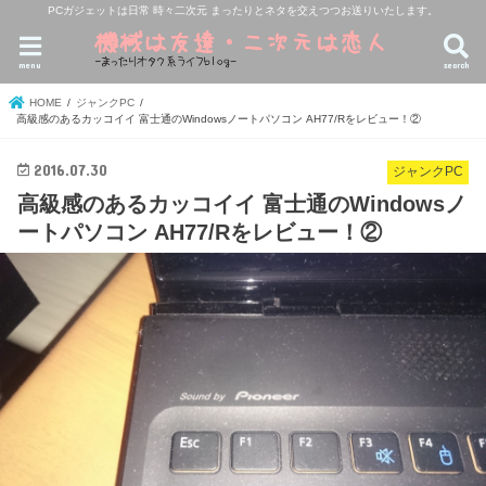
PCガジェットは日常 時々二次元 まったりとネタを交えつつお送りいたします。
menu
search
HOME
ジャンクPC
高級感のあるカッコイイ 富士通のWindowsノートパソコン AH77/Rをレビュー！②
2016.07.30
ジャンクPC
高級感のあるカッコイイ 富士通のWindowsノ
ートパソコン AH77/Rをレビュー！②