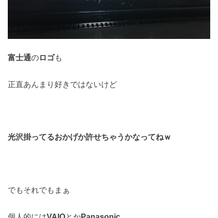
富士通
の
ロゴ
も
正直あんまり好きではないけど
光沢掛ってるおかげか
許せちゃうかなってねｗ
でもそれでもまぁ
個人的には
VAIO
とか
Panasonic