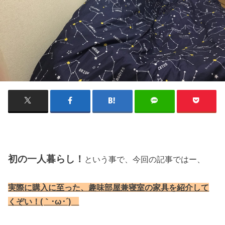
初の一人暮らし！
という事で、今回の記事ではー、
実際に購入に至った、趣味部屋兼寝室の家具を紹介して
くぞい！(｀･ω･´)ゞ