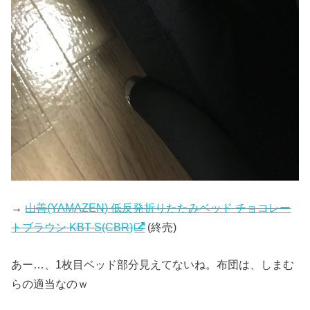
→
山善(YAMAZEN) 低反発折りたたみベッド チョコレー
トブラウン KBT-S(CBR)
(終売)
あー…、1枚目ベッド部分見えてないね。布団は、しまむ
らの適当なのｗ