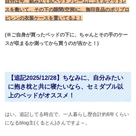
自分は今、組み立て式ベッドフレームにコイルマットレ
スを敷いて、その下の隙間(空洞)に、無印良品のポリプロ
ピレンの衣装ケースを置いてるよ！
(※ご自身が買ったベッドの下に、ちゃんとその手のケー
スが収まるか測ってから買うのが吉かと！)
【追記2025/12/28】ちなみに、自分みたい
に抱き枕と共に寝たいなら、セミダブル以
上のベッドがオススメ！
はい。追記してる時点で、一人暮らし歴合計約6年くらい
になるblog主(くるとん)さんですよ～。