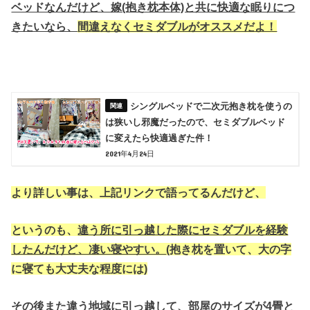
ベッドなんだけど、嫁(抱き枕本体)と共に快適な眠りにつ
きたいなら、
間違えなくセミダブルがオススメだよ！
シングルベッドで二次元抱き枕を使うの
は狭いし邪魔だったので、セミダブルベッド
に変えたら快適過ぎた件！
2021年4月24日
より詳しい事は、上記リンクで語ってるんだけど、
というのも、
違う所に引っ越した際にセミダブルを経験
したんだけど、凄い寝やすい。
(抱き枕を置いて、大の字
に寝ても大丈夫な程度には)
その後また違う地域に引っ越して、部屋のサイズが4畳と