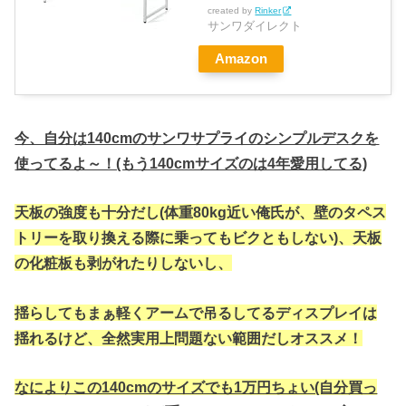
created by
Rinker
サンワダイレクト
Amazon
今、自分は140cmのサンワサプライのシンプルデスクを
使ってるよ～！(もう140cmサイズのは4年愛用してる)
天板の強度も十分だし(体重80kg近い俺氏が、壁のタペス
トリーを取り換える際に乗ってもビクともしない)、天板
の化粧板も剥がれたりしないし、
揺らしてもまぁ軽くアームで吊るしてるディスプレイは
揺れるけど、全然実用上問題ない範囲だしオススメ！
なによりこの140cmのサイズでも1万円ちょい(自分買っ