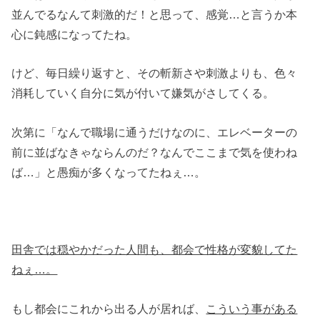
並んでるなんて刺激的だ！と思って、感覚…と言うか本
心に鈍感になってたね。
けど、毎日繰り返すと、その斬新さや刺激よりも、色々
消耗していく自分に気が付いて嫌気がさしてくる。
次第に「なんで職場に通うだけなのに、エレベーターの
前に並ばなきゃならんのだ？なんでここまで気を使わね
ば…」と愚痴が多くなってたねぇ…。
田舎では穏やかだった人間も、都会で性格が変貌してた
ねぇ…。
もし都会にこれから出る人が居れば、
こういう事がある