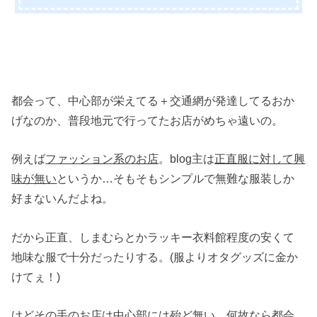
都会って、中心部が栄えてる＋交通網が発達してるおか
げなのか、普段地元で行ってたお店がめちゃ遠いの。
例えば
ファッション系のお店
。blog主は
正直服に対して興
味が無い
というか…そもそもシンプルで無難な服装しか
好まないんだよね。
だから正直、しまむらとかラッキー衣料館程度の安くて
地味な服で十分だったりする。(服よりオタグッズに金か
けてぇ！)
けどその手のお店は中心部には殆ど無い。何故なら都会