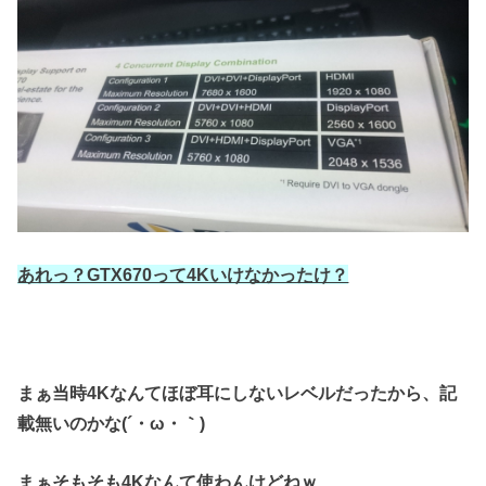
あれっ？GTX670って4Kいけなかったけ？
まぁ当時4Kなんてほぼ耳にしないレベルだったから、
記
載無いのかな(´・ω・｀)
まぁそもそも
4Kなんて使わんけどねｗ