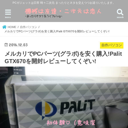
PCガジェットは日常 時々二次元 まったりとネタを交えつつお送りいたします。
menu
search
HOME
自作パソコン
メルカリでPCパーツ(グラボ)を安く購入!Palit GTX670を開封レビューしてくぞい!
2016.12.03
自作パソコン
メルカリでPCパーツ(グラボ)を安く購入!Palit
GTX670を開封レビューしてくぞい!