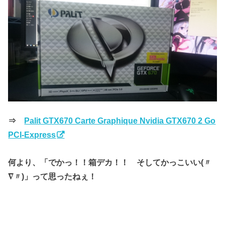
⇒
Palit GTX670 Carte Graphique Nvidia GTX670 2 Go
PCI-Express
何より、「でかっ！！箱デカ！！ そしてかっこいい(〃
∇〃)」って思ったねぇ！