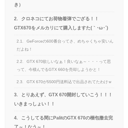
き）
2.
クロネコにてお荷物着弾でござる！！
GTX670をメルカリにて購入しますた(｀･ω･´)ゞ
2.1.
GeForceの600番台ってさ、めちゃくちゃ安いん
だよね！
2.2.
GTX 670欲しいなぁ！良いなぁ～・・・って思
って、今積んでるGTX 660を売却しようかと！
2.3.
GTX 670が5500円送料込で出品されてたわけｗ
3.
とりあえず、GTX 670開封していこう！！！
いきまっしょい！！
4.
こうしてる間にPalitのGTX 670の梱包撤去完
了～！なう～！