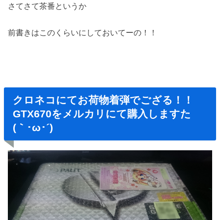
さてさて茶番というか
前書きはこのくらいにしておいてーの！！
クロネコにてお荷物着弾でござる！！
GTX670をメルカリにて購入しますた
(｀･ω･´)ゞ