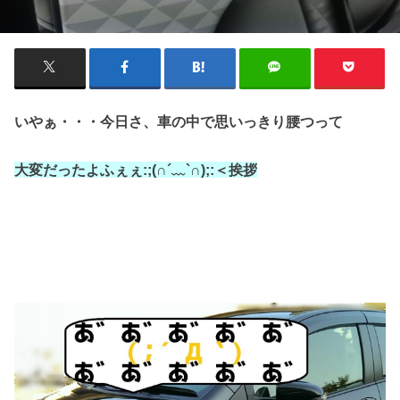
いやぁ・・・今日さ、車の中で思いっきり腰つって
大変だったよふぇぇ:;(∩´﹏`∩);:＜挨拶