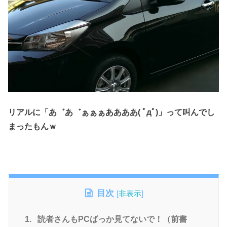
リアルに「あ゛あ゛ぁぁぁああああ( ﾟдﾟ)」
って叫んでし
まったもんｗ
目次
[
非表示
]
1.
読者さんもPCばっか見てないで！（前書