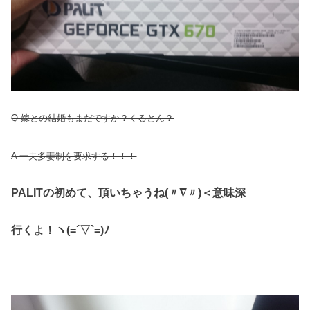
Q 嫁との結婚もまだですか？くるとん？
A 一夫多妻制を要求する！！！
PALITの初めて、
頂いちゃうね(〃∇〃)＜意味深
行くよ！ヽ(=´▽`=)ﾉ