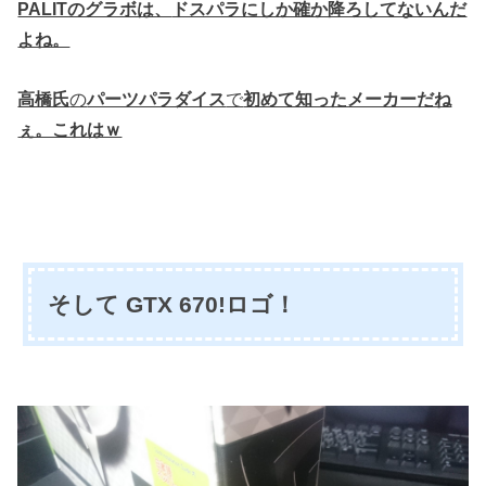
PALITのグラボは、
ドスパラにしか確か降ろしてないんだ
よね。
高橋氏
の
パーツパラダイス
で
初めて知ったメーカーだね
ぇ。これはｗ
そして GTX 670!ロゴ！