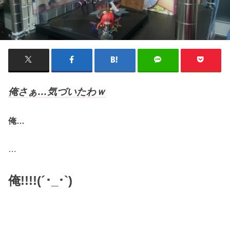
俺さぁ…気づいたわｗ
俺…
…
俺!!!!(´･_･`)