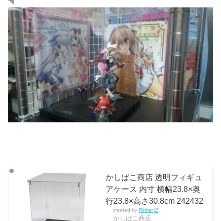
かしばこ商店 透明フィギュ
アケース 内寸 横幅23.8×奥
行23.8×高さ30.8cm 242432
created by
Rinker
かしばこ商店