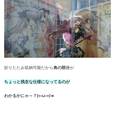
折りたたみ収納可能だから
角の部分
が
ちょっと残念な仕様になってるのが
わかるかにゃ～？(=‐ω‐=)ｗ