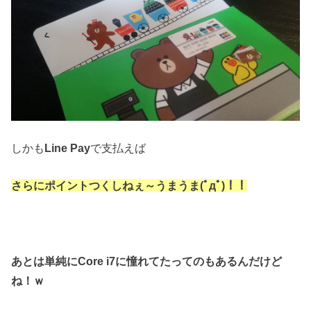
しかも
Line Pay
で支払えば
さらにポイントつくしねぇ～うまうま(ﾟдﾟ)！！
あとは単純にCore i7に憧れてたってのもあるんだけど
ね！ｗ