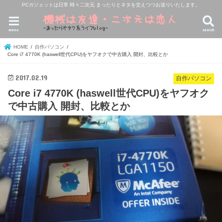
PCガジェットは日常 時々二次元 まったりとネタを交えつつお送りいたします。
menu
search
HOME
自作パソコン
Core i7 4770K (haswell世代CPU)をヤフオクで中古購入 開封、比較とか
2017.02.19
自作パソコン
Core i7 4770K (haswell世代CPU)をヤフオク
で中古購入 開封、比較とか