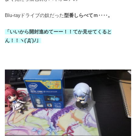
Blu-rayドライブの奴だった
型番しらべてｍ‥‥。
「いいから開封進めてーー！！てか見せてくると
ん！！ヽ(`Д´)ﾉ」