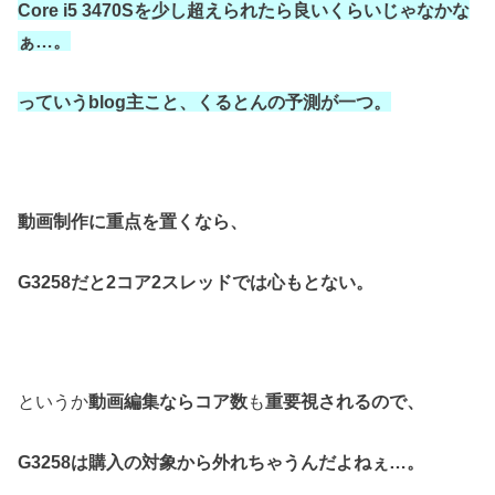
Core i5 3470Sを少し超えられたら良いくらいじゃなかな
ぁ…。
っていうblog主こと、くるとんの予測が一つ。
動画制作に重点を置くなら、
G3258だと2コア2スレッドでは心もとない。
というか
動画編集ならコア数
も
重要視されるので、
G3258は
購入の対象から外れちゃうんだよねぇ…。