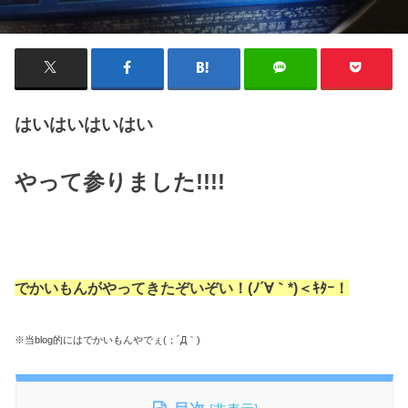
はいはいはいはい
やって参りました!!!!
でかいもんが
やってきたぞいぞい！(ﾉ´∀｀*)＜ｷﾀｰ！
※当blog的にはでかいもんやでぇ(；´Д｀)