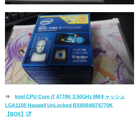
⇒
Intel CPU Core i7 4770K 3.50GHz 8Mキャッシュ
LGA1150 Haswell UnLocked BX80646I74770K
【BOX】