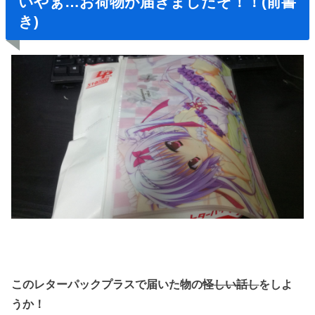
いやぁ…お荷物が届きましたぞ！！(前書
き)
このレターパックプラスで届いた物の
怪しい話し
をしよ
うか！