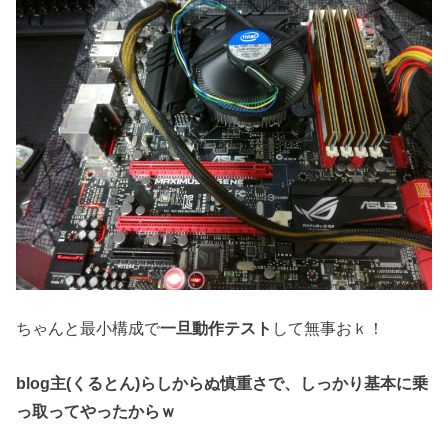
ちゃんと最小構成で
一旦動作テスト
して無事おｋ！
blog主(くるとん)らしからぬ慎重さで、
しっかり基本に乗
っ取ってやったからｗ