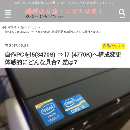
PCガジェットは日常 時々二次元 まったりとネタを交えつつお送りいたします。
menu
search
HOME
自作パソコン
自作PCをi5(3470S) ⇒ i7 (4770K)へ構成変更 体感的にどんな具合? 差は?
2017.02.22
自作パソコン
自作PCをi5(3470S) ⇒ i7 (4770K)へ構成変更
体感的にどんな具合? 差は?