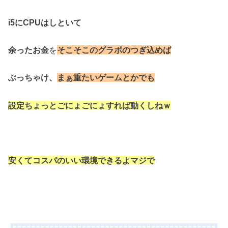
i5にCPUはしといて
余ったお金
を
そこそこのグラボのつぎ込めば
ぶっちゃけ、
まぁ重たいゲームとかでも
設定ちょっとごにょごにょすれば動くしねｗ
安くてコスパのいい環境できるよマジで