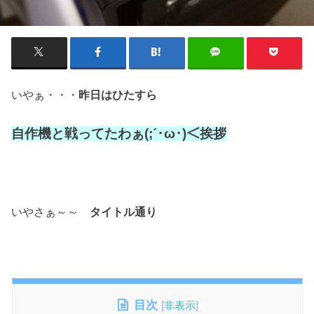
いやぁ・・・
昨日はひたすら
自作機と戦ってたわぁ(;´･ω･)＜挨拶
いやさぁ～～
タイトル通り
目次
[
非表示
]