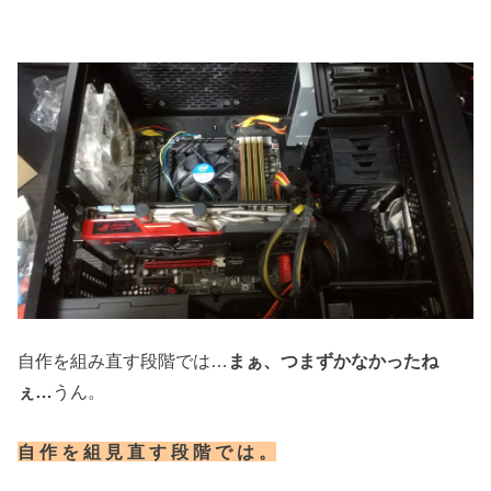
自作を組み直す段階では…
まぁ、
つまずかなかった
ね
ぇ…
うん。
自 作 を 組 見 直 す 段 階 で は 。