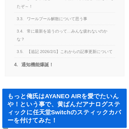
たぞ～！
3.3.
ワールプール解散について思う事
3.4.
常に最新を追うのって…みんな疲れないのか
な？
3.5.
【追記 2026/2/1】これからの記事更新について
4.
通知機能爆誕！
もっと俺氏はAYANEO AIRを愛でたいん
や！という事で、黄ばんだアナログステ
ィックに任天堂Switchのスティックカバ
ーを付けてみた！