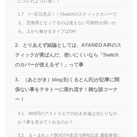
にコレだよコレ感！！
1.7.
(一応注意点！！)Switchのスティックカバーで
も、交換用となってるのは使えない可能性が高いか
も。上から被せるタイプはOK!
2.
とりあえず結論としては、AYANEO AIRのス
ティックが黄ばんだ、使いにくいなら「Switch
のカバーが使えるぞ！」って事
3.
（あとがき）blog主(くるとん氏)が記事に関
係ない事をテキトーに垂れ流す！雑な談コーナ
ー！
3.1.
900円のアストラエアの白き永遠は当たりなの
か？夢を見せてくれるのか？
3.2.
ま～まれぇどBOOTH支店 5周年記念 通販参加し