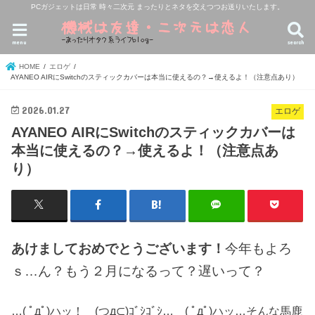
PCガジェットは日常 時々二次元 まったりとネタを交えつつお送りいたします。
menu
search
HOME
エロゲ
AYANEO AIRにSwitchのスティックカバーは本当に使えるの？→使えるよ！（注意点あり）
2026.01.27
エロゲ
AYANEO AIRにSwitchのスティックカバーは
本当に使えるの？→使えるよ！（注意点あ
り）
あけましておめでとうございます！
今年もよろ
ｓ…ん？もう２月になるって？遅いって？
…( ﾟдﾟ)ハッ！ (つд⊂)ｺﾞｼｺﾞｼ… ( ﾟдﾟ)ハッ…そんな馬鹿