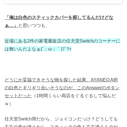
「俺は白色のスティックカバーを探してるんだけどな
ぁ…」
と思いつつも、
近場にある2件の家電量販店の任天堂Switchのコーナーに
は無いんだよなぁ(´；ω；｀)ﾌﾞﾜｯ
どうにか妥協できそうな物を探した結果、AYANEO AIR
の白色とギリギリ合いそうなのが、このAnswerのボタン
セットだった
（1時間くらい両店をぐるぐるして悩んだ
ｗ）
任天堂Switch用だから、ジョイコンだっけ？どうしても
左右の色が違うから、スティックの色も左右違うものが