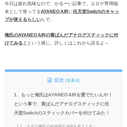
今日は疲れ気味なので、かるーい記事で。エロゲ専用端
末として使ってる
AYANEO AIR
に
任天堂Switchのキャッ
プが使えるらしい
んで、
俺氏のAYANEO AIRの黄ばんだアナログスティックに付
けてみる！
という感じ。詳しくはこれから語るよ～
目次
[
非表示
]
1.
もっと俺氏はAYANEO AIRを愛でたいんや！
という事で、黄ばんだアナログスティックに任
天堂Switchのスティックカバーを付けてみた！
1.1.
まずは俺氏のAYANEO AIRを見てくれ。