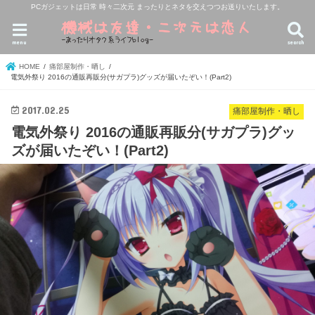
PCガジェットは日常 時々二次元 まったりとネタを交えつつお送りいたします。
menu
search
HOME
痛部屋制作・晒し
電気外祭り 2016の通販再販分(サガプラ)グッズが届いたぞい！(Part2)
2017.02.25
痛部屋制作・晒し
電気外祭り 2016の通販再販分(サガプラ)グッ
ズが届いたぞい！(Part2)