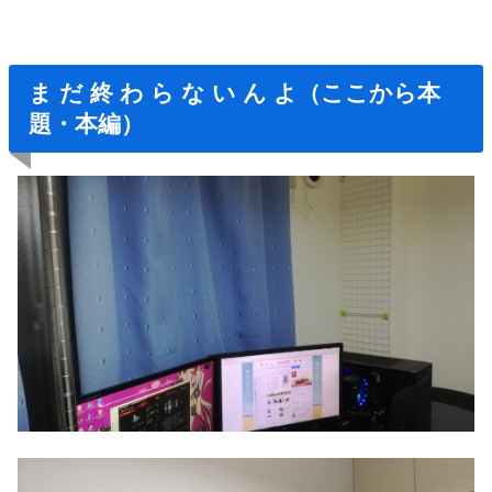
ま だ 終 わ ら な い ん よ（ここから本
題・本編）