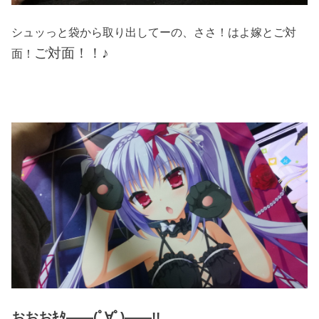
シュッっと袋から取り出してーの、ささ！はよ嫁とご対
ご対面！！♪
面！
おおおｷﾀ――(ﾟ∀ﾟ)――!!