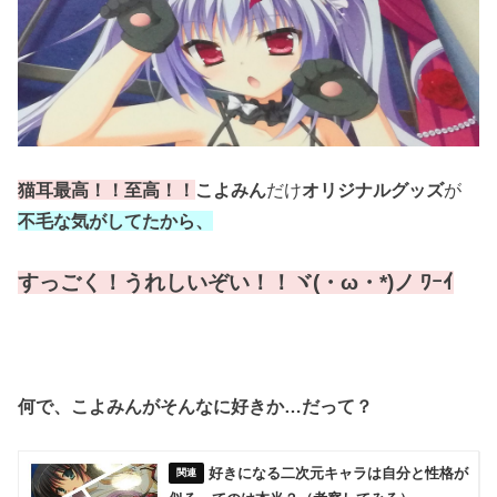
猫耳最高！！至高！！
こよみん
だけ
オリジナルグッズ
が
不毛な気がしてたから、
すっごく！うれしいぞい！！ヾ(・ω・*)ノ ﾜｰｲ
何で、こよみんがそんなに好きか…だって？
好きになる二次元キャラは自分と性格が