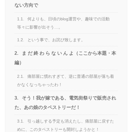
ない方向で
1.1.
何よりも、日頃のblog運営や、趣味での活動
等々に影響が出そう…。
1.2.
という事で、お詫び致します。
2.
ま だ 終 わ ら な い ん よ（ここから本題・本
編）
2.1.
痛部屋に慣れすぎて、逆に普通の部屋が落ち着
かなくなっちゃったわ！
3.
そう！我が嫁である、電気街祭りで販売され
た、あの娘のタペストリーだ！
3.1.
引っ越しする予定も消えたし、痛部屋に戻すた
めに、このタペストリーも開封しようかと！