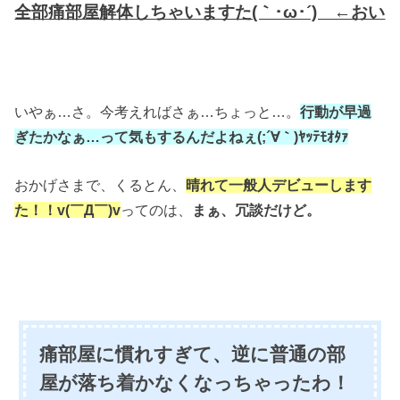
全部痛部屋解体しちゃいますた(｀･ω･´)ゞ←おい
いやぁ…さ。今考えればさぁ…ちょっと…。
行動が早過
ぎたかなぁ…って気もするんだよねぇ(;´∀｀)ﾔｯﾃﾓｵﾀｧ
おかげさまで、くるとん、
晴れて一般人デビューします
た！！v(￣Д￣)v
ってのは、
まぁ、冗談だけど。
痛部屋に慣れすぎて、逆に普通の部
屋が落ち着かなくなっちゃったわ！