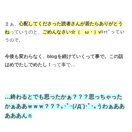
まぁ、
心配してくださった読者さんが居たらありがとう
ね
っていうのと、
ごめんなさい☆（ゝω・）v
ｷｬﾋﾟってい
うので、
今後も変わらなく、blogを続けていくって事で。
この話
は
めでたしでめたし！
って事で…
…終わるとでも思ったかぁ？？？思っちゃった
かぁああｗｗｗ？？？
｡･ﾟ･(ﾉД`)･ﾟ･｡うわぁああ
あああんｎ