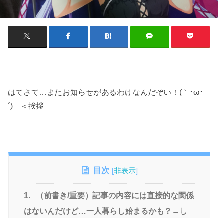
はてさて…またお知らせがあるわけなんだぞい！(｀･ω･
´)ゞ＜挨拶
目次
[
非表示
]
1.
（前書き/重要）記事の内容には直接的な関係
はないんだけど…一人暮らし始まるかも？→し