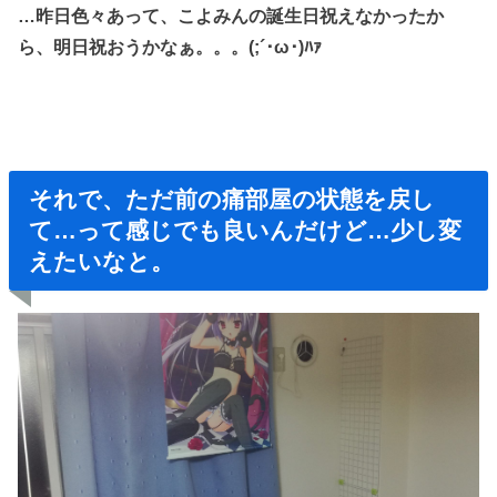
…昨日色々あって、こよみんの誕生日祝えなかったか
ら、
明日祝おうかなぁ。。。(;´･ω･)ﾊｧ
それで、ただ前の痛部屋の状態を戻し
て…って感じでも良いんだけど…少し変
えたいなと。