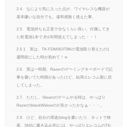
2.4.
なにより気に入った点が、ワイヤレスな機器が
基本嫌いな自分でも、違和感無く使えた事。
2.5.
電池持ちも正直十分なくらい良い。付属してき
た乾電池1本で 約1年間使えてしまった・・！
2.5.1.
実は、TK-FDM063TBKの電池取り替えたの1
週間前にした時が初めて！ｗ
2.6.
実は一時期、Razerのゲーミングキーボードで記
事を書いてた時期があったけど、結局エレコム製に戻
してしまった。
2.7.
ただし、Steamのゲームやる時は、やっぱり
RazerのblackWidowのが良かったかなぁ・・・。
2.8.
けど、自分の用途(blogを書いたり、ネットで検
索、SNSに書き込み等)には、やっぱりエレコムのTK-