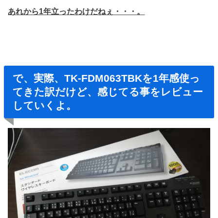
あれから1年立ったわけだねぇ・・・。
で、実際、TK-FDM063TBKを1年感使っ
てきた訳だけど、感じてる事をレビュー
していくよ。