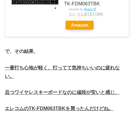
TK-FDM063TBK
created by
Rinker
エレコム(ELECOM)
Amazon
で、その結果、
一番打ち心地が軽く、打ってて気持ちいいのに疲れな
い。
且つワイヤレスキーボードなのに値段が安いと感じ、
エレコムのTK-FDM063TBKを買ったんだけどね。