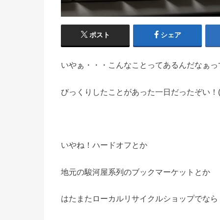
ポスト
シェア
いやぁ・・・こんなことってあるんだなぁっ
びっくりしたことがあった一日だったぞい！( ﾟдﾟ)
いやね！ハードオフとか
地元の駿河屋系列のブックマーケットとか
はたまたローカルリサイクルショップでなら