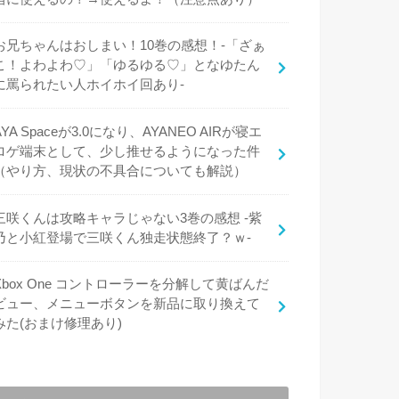
お兄ちゃんはおしまい！10巻の感想！-「ざぁ
こ！よわよわ♡」「ゆるゆる♡」となゆたん
に罵られたい人ホイホイ回あり-
AYA Spaceが3.0になり、AYANEO AIRが寝エ
ロゲ端末として、少し推せるようになった件
（やり方、現状の不具合についても解説）
三咲くんは攻略キャラじゃない3巻の感想 -紫
乃と小紅登場で三咲くん独走状態終了？ｗ-
Xbox One コントローラーを分解して黄ばんだ
ビュー、メニューボタンを新品に取り換えて
みた(おまけ修理あり)