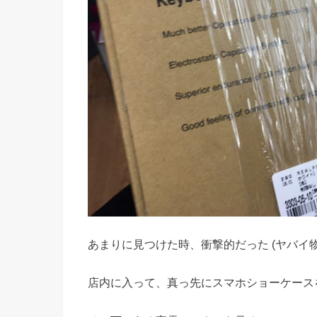
あまりに見つけた時、衝撃的だった (ヤバイ
店内に入って、真っ先にスマホショーケース