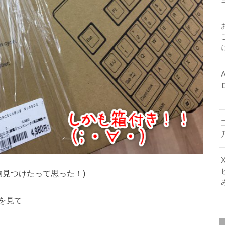
物見つけたって思った！)
を見て