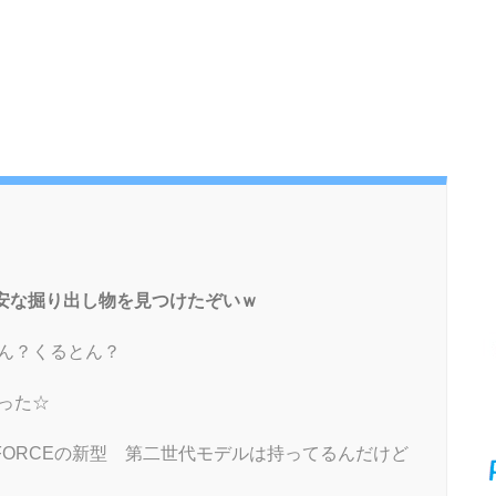
激安な掘り出し物を見つけたぞいｗ
ん？くるとん？
った☆
AL FORCEの新型 第二世代モデルは持ってるんだけど