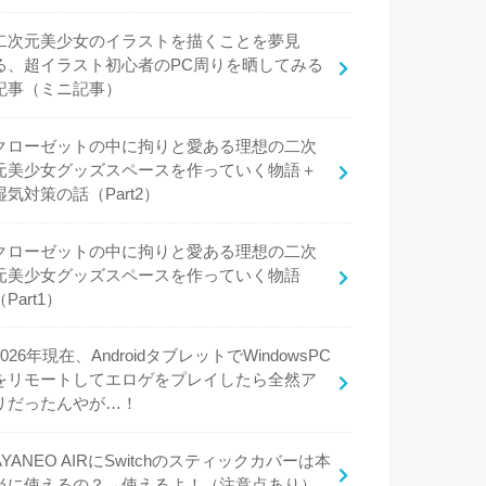
二次元美少女のイラストを描くことを夢見
る、超イラスト初心者のPC周りを晒してみる
記事（ミニ記事）
クローゼットの中に拘りと愛ある理想の二次
元美少女グッズスペースを作っていく物語＋
湿気対策の話（Part2）
クローゼットの中に拘りと愛ある理想の二次
元美少女グッズスペースを作っていく物語
（Part1）
2026年現在、AndroidタブレットでWindowsPC
をリモートしてエロゲをプレイしたら全然ア
リだったんやが…！
AYANEO AIRにSwitchのスティックカバーは本
当に使えるの？→使えるよ！（注意点あり）