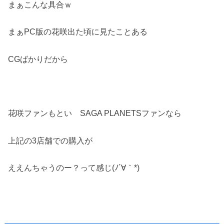
まぁこんな具合ｗ
まぁPC版の花咲出た頃に見たことある
CGばかりだから
花咲ファンもとい SAGA PLANETSファンなら
上記の3店舗での購入が
ええんちゃうのー？って感じ(ﾉ´∀｀*)