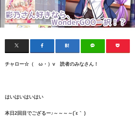
チャロー☆（ゝω・）v 読者のみなさん！
はいはいはいはい
本日2回目でござるー♪～～～～(´ε｀ )