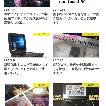
2016.11.6
2017.9.30
ゆずソフト サノバウィッチの椎
抱き枕に不満？好きなキャラの抱
葉 紬フィギュアが完成度が高く
き枕カバーが出ないことに物申
素晴らしい出…
す！
エロゲ
エロゲ
2017.3.14
2017.4.5
GPD WINをエロゲ用端末として
GPD WINに最適な小型USBメモ
購入 タブレットと比較して快
リを比較し、発熱の心配の無いオ
適？スペッ…
ススメ…
エロゲ
エロゲ