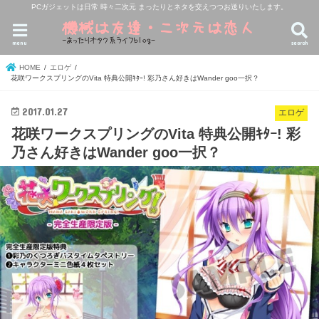
PCガジェットは日常 時々二次元 まったりとネタを交えつつお送りいたします。
menu
search
HOME
エロゲ
花咲ワークスプリングのVita 特典公開ｷﾀｰ! 彩乃さん好きはWander goo一択？
2017.01.27
エロゲ
花咲ワークスプリングのVita 特典公開ｷﾀｰ! 彩
乃さん好きはWander goo一択？