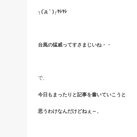
┐(´д｀)┌ﾔﾚﾔﾚ
台風の猛威ってすさまじいね・・
で、
今日もまったりと記事を
書いていこうと
思うわけなんだけどねぇ～、