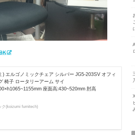
BK
ズミ) エルゴノミックチェア シルバー JG5-203SV オフィ
グ 椅子 ロータリーアーム サイ
900×h1065~1155mm 座面高:430~520mm 肘高
izumi furnitech)