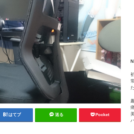
N
美
はてブ
送る
Pocket