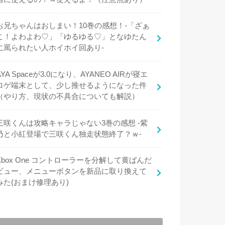
お兄ちゃんはおしまい！10巻の感想！-「ざぁ
こ！よわよわ♡」「ゆるゆる♡」となゆたん
に罵られたい人ホイホイ回あり-
AYA Spaceが3.0になり、AYANEO AIRが寝エ
ロゲ端末として、少し推せるようになった件
（やり方、現状の不具合についても解説）
三咲くんは攻略キャラじゃない3巻の感想 -紫
乃と小紅登場で三咲くん独走状態終了？ｗ-
Xbox One コントローラーを分解して黄ばんだ
ビュー、メニューボタンを新品に取り換えて
みた(おまけ修理あり)