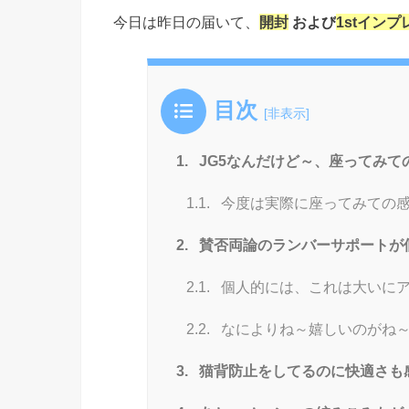
今日は昨日の届いて、
開封
および
1stイン
目次
[
非表示
]
1.
JG5なんだけど～、座ってみて
1.1.
今度は実際に座ってみての感
2.
賛否両論のランバーサポートが個人
2.1.
個人的には、これは大いに
2.2.
なによりね～嬉しいのがね
3.
猫背防止をしてるのに快適さも