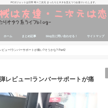
PCガジェットは日常 時々二次元 まったりとネタを交えつつお送りいたします。
ホーム
まとめ記事
blog主に問い合わせる！
サイトマップ
痛部屋作りの参考記事
抱き枕本体、カバーの参考記事
美少女アニメ,漫画,ゲームの話題関連記
寝ながらエロゲが出来る端末参考記事
タブレットでエロゲする参考記事
エロゲソン・アニソン関係記事
アニソンエロゲソン用機材参考記事
ミドルゲーマーの自作PC関連記事
パソコンに関する豆知識
ジャンク品修理関連記事
エロゲオタクによるノートPC関連記事
事
レビュー!ランバーサポートが痛い?そうかな? Part2
着弾レビュー!ランバーサポートが痛