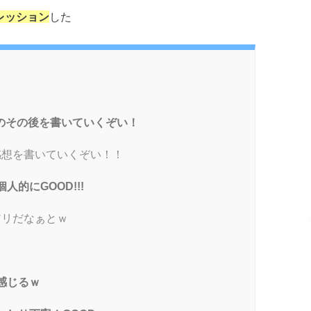
プレッション
した
のその後を書いていくぞい！
想を書いていくぞい！！
的にGOOD!!!
アリだなぁとｗ
～
感じるｗ