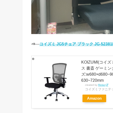
⇒
コイズミ JG5チェア ブラック JG-52381
KOIZUMI(コイ
ス 書斎 ゲーミン
ズ:w680×d680~
630~720mm
created by
Rinker
コイズミファニテック(ko
Amazon