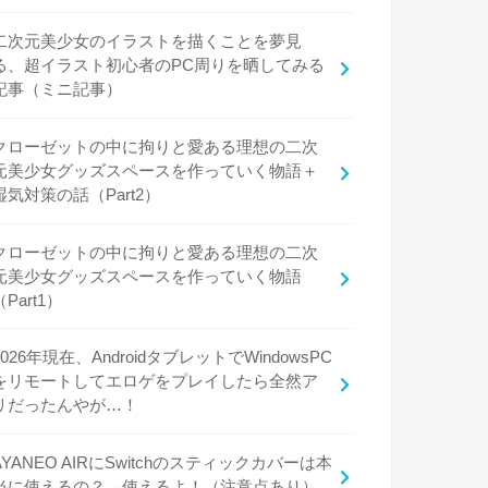
二次元美少女のイラストを描くことを夢見
る、超イラスト初心者のPC周りを晒してみる
記事（ミニ記事）
クローゼットの中に拘りと愛ある理想の二次
元美少女グッズスペースを作っていく物語＋
湿気対策の話（Part2）
クローゼットの中に拘りと愛ある理想の二次
元美少女グッズスペースを作っていく物語
（Part1）
2026年現在、AndroidタブレットでWindowsPC
をリモートしてエロゲをプレイしたら全然ア
リだったんやが…！
AYANEO AIRにSwitchのスティックカバーは本
当に使えるの？→使えるよ！（注意点あり）