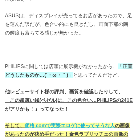
ASUSは、ディスプレイが売ってるお店があったので、足
を運んだ訳だが、色合い的にも良きだし、画面下部の隅
の輝度も落ちてる感じが無かった。
PHILIPSに関しては店頭に展示機がなかったから、
「正直
どうしたものか…(´・ω・｀)」
と思ってたんだけど、
他レビューサイト様の評判、画質を確認したりして、
「この超薄い縁(ベゼル)に、この色合い…PHILIPSの241E
がアリかも！」
ってなった！
そして、
価格.comで実際エロゲに使ってそうな人
の画像
があったのが決め手だった！金色ラブリッチェの画像の