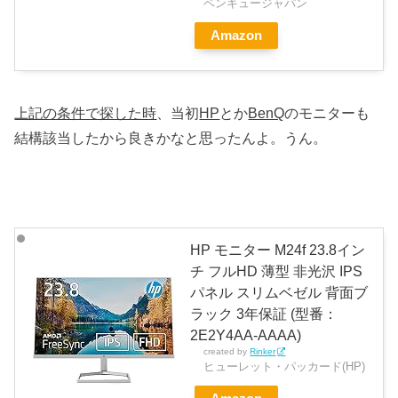
ベンキュージャパン
Amazon
上記の条件で探した時
、当初
HP
とか
BenQ
のモニターも
結構該当したから良きかなと思ったんよ。うん。
HP モニター M24f 23.8イン
チ フルHD 薄型 非光沢 IPS
パネル スリムベゼル 背面ブ
ラック 3年保証 (型番：
2E2Y4AA-AAAA)
created by
Rinker
ヒューレット・パッカード(HP)