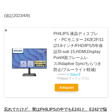
(追記2023/4/8)
PHILIPS 液晶ディスプレ
イ・PCモニター 242E2F/11
(23.8インチ/FHD/IPS/5年保
証/D-sub 15,HDMI,Display
Port/4面フレームレ
ス/Adaptive Sync/ちらつき
防止/ブルーライト軽減)
created by
Rinker
Philips(フィリップス)
Amazon
忘れてたけど、実はPHILIPSの中でもE241と、E242で悩