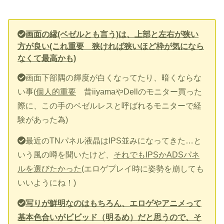
画面の縁(ベゼルとも言う)は、上部と左右が狭い
方が良い(これ重要 狭ければ狭いほど枠が気になら
なくて最高かも)
画面下部隅の輝度が白くなってたり、暗くならな
い事(
個人的重要
昔iiyamaやDellのモニター買った
際に、この手のベゼルレスと呼ばれるモニターで経
験があった為)
最近のTNパネル液晶はIPS並みになってきた…と
いう風の噂を聞いたけど、
それでもIPSかADSパネ
ルを選びたかった
(エロゲプレイ時に姿勢を崩しても
いいようにね！)
写りが鮮明なのはもちろん、エロゲやアニメって
基本色合いがビビッド（明るめ）だと思うので、そ