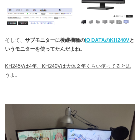
そして、
サブモニターに後継機種の
IO DATA
の
KH240V
と
いうモニターを使ってたんだよね。
KH245Vは4年、KH240Vは大体２年くらい使ってると思
うよ。