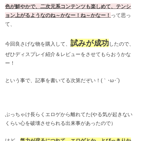
色が鮮やかで、二次元系コンテンツも楽しめて、テンシ
ョン上がるようなのね～かなー！ね～かなー！
って思っ
て、
試みが成功
今回良さげな物を購入して、
したので、
ぜひディスプレイ紹介＆レビューをさせてもらおうかな
ー！
という事で、記事を書いてる次第だぞい！(｀･ω･´)ゞ
ぶっちゃけ長らくエロゲから離れてた(やる気が起きない
くらい心を破壊させられる出来事があったので）
けど、
気力が戻るにつれて、エロゲとか、とびっきりか