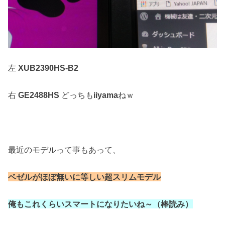
左
XUB2390HS-B2
右
GE2488HS
どっちも
iiyama
ねｗ
最近のモデルって事もあって、
ベゼルがほぼ無いに等しい
超スリムモデル
俺もこれくらいスマートになりたいね～（棒読み）