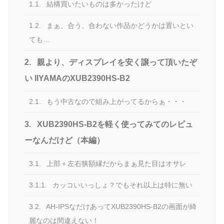
1.1.
結構買いたいものは多かったけど
1.2.
まぁ、合う、合わない作品かどうかは置いとい
ても…
2.
親より、ディスプレイを安く譲って頂いたぞ
い IIYAMAのXUB2390HS-B2
2.1.
もう中古なので組み上がってるからぁ・・・
3.
XUB2390HS-B2を軽く使ってみてのレビュ
ーなんだけど（本編）
3.1.
上部＋左右狭額縁だからまぁ見た目はオサレ
3.1.1.
カッコいいっしょ？でもそれ以上は特に無い
3.2.
AH-IPSなだけあってXUB2390HS-B2の画面が綺
麗なのは間違えない！