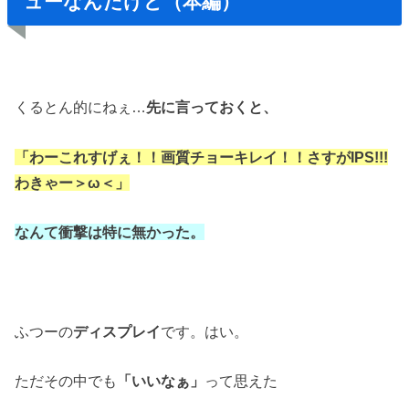
ューなんだけど（本編）
くるとん的にねぇ…
先に言っておくと、
「わーこれすげぇ！！画質チョーキレイ！！
さすがIPS!!!
わきゃー＞ω＜」
なんて衝撃は特に無かった。
ふつーの
ディスプレイ
です。はい。
ただその中でも
「いいなぁ」
って思えた