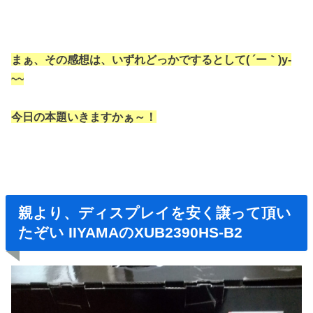
まぁ、その感想は、いずれどっかで
するとして( ´ー｀)y-
~~
今日の本題いきますかぁ～！
親より、ディスプレイを安く譲って頂い
たぞい IIYAMAのXUB2390HS-B2