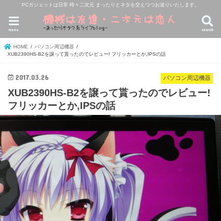
PCガジェットは日常 時々二次元 まったりとネタを交えつつお送りいたします。
menu
search
HOME
パソコン周辺機器
XUB2390HS-B2を譲って貰ったのでレビュー! フリッカーとか,IPSの話
2017.03.26
パソコン周辺機器
XUB2390HS-B2を譲って貰ったのでレビュー!
フリッカーとか,IPSの話