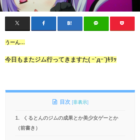
うーん…
今日もまたジム行ってきますた( ｰ`дｰ´)ｷﾘｯ
目次
[
非表示
]
1.
くるとんのジムの成果とか美少女ゲーとか
（前書き）