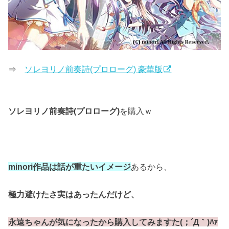
⇒
ソレヨリノ前奏詩(プロローグ) 豪華版
ソレヨリノ前奏詩(プロローグ)
を購入ｗ
minori作品は話が重たいイメージ
あるから、
極力避けたさ実はあったんだけど、
永遠ちゃんが気になったから
購入してみますた(；´Д｀)ﾊｧ