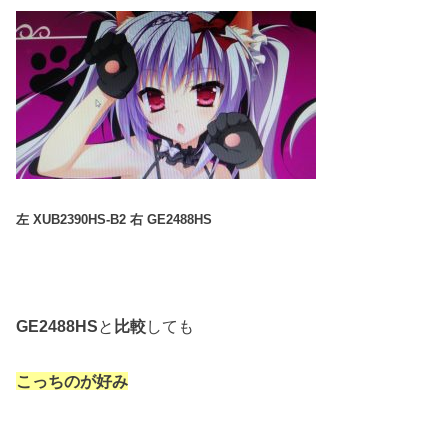
左 XUB2390HS-B2 右 GE2488HS
GE2488HS
と
比較
しても
こっちのが好み