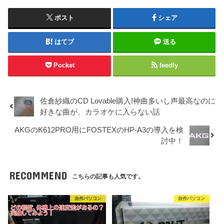
ポスト
シェア
はてブ
送る
Pocket
feedly
佐倉紗織のCD Lovable購入!神曲多いし声最高なのに
好きな曲が、カラオケに入らない話
AKGのK612PRO用にFOSTEXのHP-A3の導入を検
討中！
RECOMMEND
こちらの記事も人気です。
自作パソコン
自作パソコン