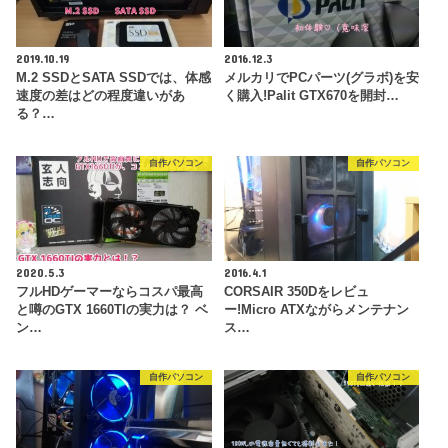
2019.10.19
2016.12.3
M.2 SSDとSATA SSDでは、体感
メルカリでPCパーツ(グラボ)を安
速度の差はどの程度違いがあ
く購入!Palit GTX670を開封…
る？…
自作パソコン
自作パソコン
2020.5.3
2016.4.1
フルHDゲーマーならコスパ最高
CORSAIR 350Dをレビュ
と噂のGTX 1660TIの実力は？ ベ
ー!Micro ATXながらメンテナン
ン…
ス…
自作パソコン
自作パソコン