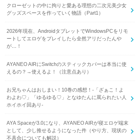
クローゼットの中に拘りと愛ある理想の二次元美少女
グッズスペースを作っていく物語（Part1）
2026年現在、AndroidタブレットでWindowsPCをリモ
ートしてエロゲをプレイしたら全然アリだったんや
が…！
AYANEO AIRにSwitchのスティックカバーは本当に使
えるの？→使えるよ！（注意点あり）
お兄ちゃんはおしまい！10巻の感想！-「ざぁこ！よ
わよわ♡」「ゆるゆる♡」となゆたんに罵られたい人
ホイホイ回あり-
AYA Spaceが3.0になり、AYANEO AIRが寝エロゲ端末
として、少し推せるようになった件（やり方、現状の
不具合についても解説）