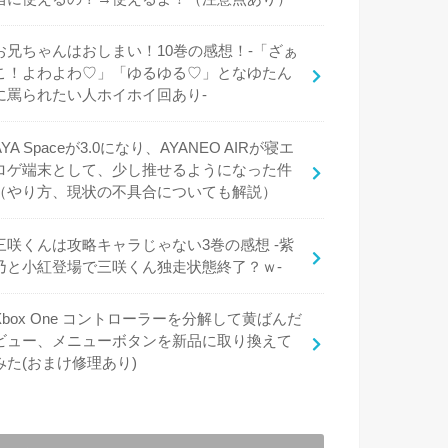
お兄ちゃんはおしまい！10巻の感想！-「ざぁ
こ！よわよわ♡」「ゆるゆる♡」となゆたん
に罵られたい人ホイホイ回あり-
AYA Spaceが3.0になり、AYANEO AIRが寝エ
ロゲ端末として、少し推せるようになった件
（やり方、現状の不具合についても解説）
三咲くんは攻略キャラじゃない3巻の感想 -紫
乃と小紅登場で三咲くん独走状態終了？ｗ-
Xbox One コントローラーを分解して黄ばんだ
ビュー、メニューボタンを新品に取り換えて
みた(おまけ修理あり)