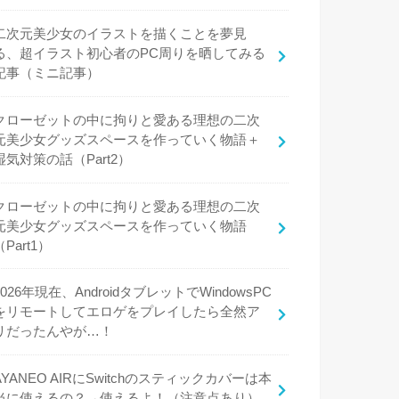
二次元美少女のイラストを描くことを夢見
る、超イラスト初心者のPC周りを晒してみる
記事（ミニ記事）
クローゼットの中に拘りと愛ある理想の二次
元美少女グッズスペースを作っていく物語＋
湿気対策の話（Part2）
クローゼットの中に拘りと愛ある理想の二次
元美少女グッズスペースを作っていく物語
（Part1）
2026年現在、AndroidタブレットでWindowsPC
をリモートしてエロゲをプレイしたら全然ア
リだったんやが…！
AYANEO AIRにSwitchのスティックカバーは本
当に使えるの？→使えるよ！（注意点あり）