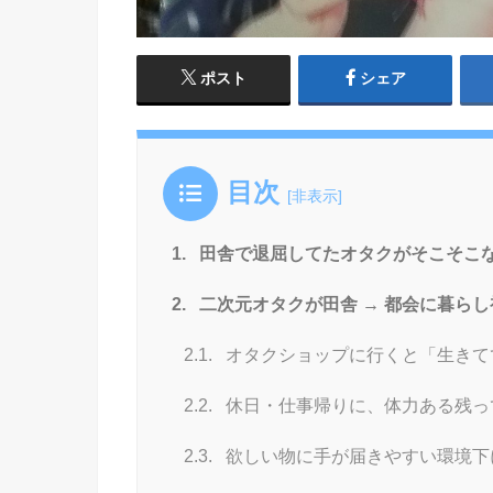
ポスト
シェア
目次
[
非表示
]
1.
田舎で退屈してたオタクがそこそこ
2.
二次元オタクが田舎 → 都会に暮ら
2.1.
オタクショップに行くと「生きて
2.2.
休日・仕事帰りに、体力ある残っ
2.3.
欲しい物に手が届きやすい環境下