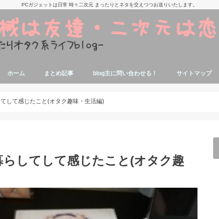
PCガジェットは日常 時々二次元 まったりとネタを交えつつお送りいたします。
ホーム
まとめ記事
blog主に問い合わせる！
サイトマップ
痛部屋作りの参考記事
抱き枕本体、カバーの参考記事
美少女アニメ,漫画,ゲームの話題関連記
寝ながらエロゲが出来る端末参考記事
タブレットでエロゲする参考記事
エロゲソン・アニソン関係記事
アニソンエロゲソン用機材参考記事
ミドルゲーマーの自作PC関連記事
パソコンに関する豆知識
ジャンク品修理関連記事
エロゲオタクによるノートPC関連記事
事
てして感じたこと(オタク趣味・生活編)
暮らしてして感じたこと(オタク趣