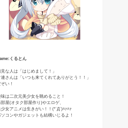
ame:くるとん
初見な人は「はじめまして！」
常連さんは「いつも来てくれてありがとう！！」
だぞい！
趣味は二次元美少女を眺めること！
痛部屋(オタク部屋作り)やエロゲ、
少女アニメは生きがい！！(*´Д`)ﾊｧﾊｧ
パソコンやガジェットも結構いじるよ！