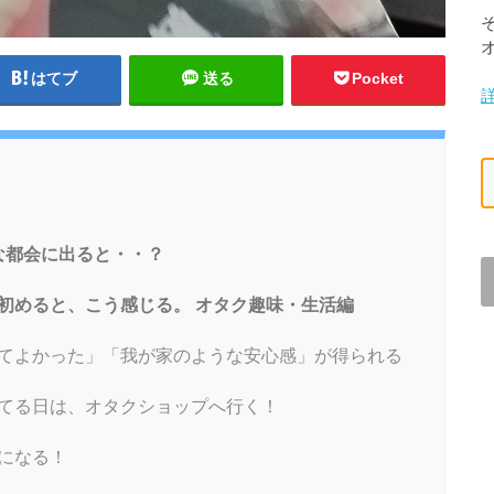
はてブ
送る
Pocket
な都会に出ると・・？
し初めると、こう感じる。 オタク趣味・生活編
てよかった」「我が家のような安心感」が得られる
てる日は、オタクショップへ行く！
になる！