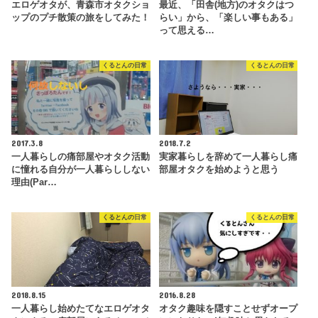
エロゲオタが、青森市オタクショ
最近、「田舎(地方)のオタクはつ
ップのプチ散策の旅をしてみた！
らい」から、「楽しい事もある」
って思える…
くるとんの日常
くるとんの日常
2017.3.8
2018.7.2
一人暮らしの痛部屋やオタク活動
実家暮らしを辞めて一人暮らし痛
に憧れる自分が一人暮らししない
部屋オタクを始めようと思う
理由(Par…
くるとんの日常
くるとんの日常
2018.8.15
2016.8.28
一人暮らし始めたてなエロゲオタ
オタク趣味を隠すことせずオープ