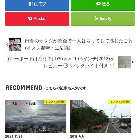
はてブ
送る
Pocket
feedly
田舎のオタクが都会で一人暮らしてして感じたこと
(オタク趣味・生活編)
(キーボードはどう？) LG gram 15.6インチ(2018)を
レビュー ③ (バックライト付き！)
RECOMMEND
こちらの記事も人気です。
くるとんの日常
くるとんの日常
2023.11.26
2018.4.4