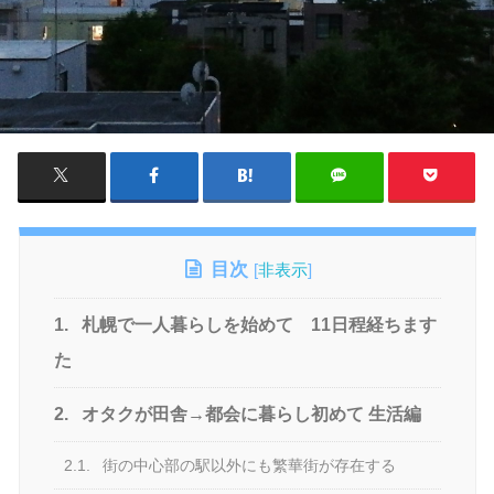
目次
[
非表示
]
1.
札幌で一人暮らしを始めて 11日程経ちます
た
2.
オタクが田舎→都会に暮らし初めて 生活編
2.1.
街の中心部の駅以外にも繁華街が存在する