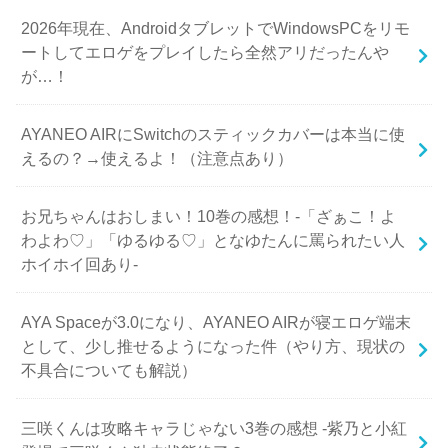
2026年現在、AndroidタブレットでWindowsPCをリモ
ートしてエロゲをプレイしたら全然アリだったんや
が…！
AYANEO AIRにSwitchのスティックカバーは本当に使
えるの？→使えるよ！（注意点あり）
お兄ちゃんはおしまい！10巻の感想！-「ざぁこ！よ
わよわ♡」「ゆるゆる♡」となゆたんに罵られたい人
ホイホイ回あり-
AYA Spaceが3.0になり、AYANEO AIRが寝エロゲ端末
として、少し推せるようになった件（やり方、現状の
不具合についても解説）
三咲くんは攻略キャラじゃない3巻の感想 -紫乃と小紅