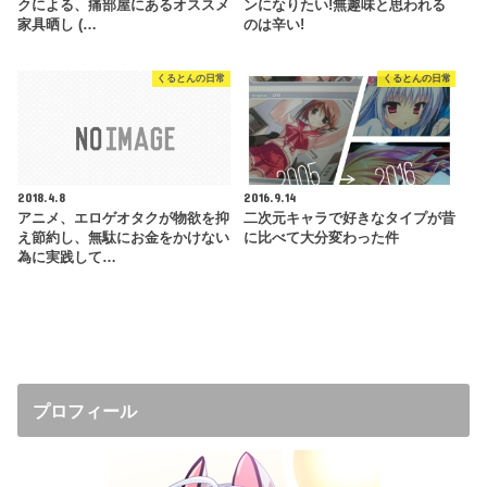
クによる、痛部屋にあるオススメ
ンになりたい!無趣味と思われる
家具晒し (…
のは辛い!
くるとんの日常
くるとんの日常
2018.4.8
2016.9.14
アニメ、エロゲオタクが物欲を抑
二次元キャラで好きなタイプが昔
え節約し、無駄にお金をかけない
に比べて大分変わった件
為に実践して…
プロフィール