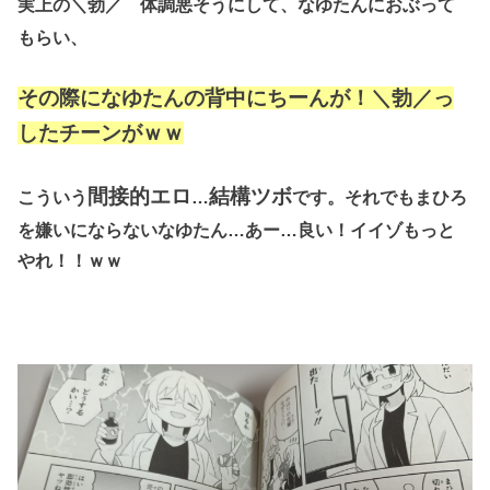
体調悪そうにして、なゆたんにおぶって
実上の＼勃／
もらい、
その際になゆたんの背中にちーんが！＼勃／っ
したチーンがｗｗ
間接的エロ
結構ツボ
こういう
…
です。それでもまひろ
を嫌いにならないなゆたん…あー…良い！イイゾもっと
やれ！！ｗｗ