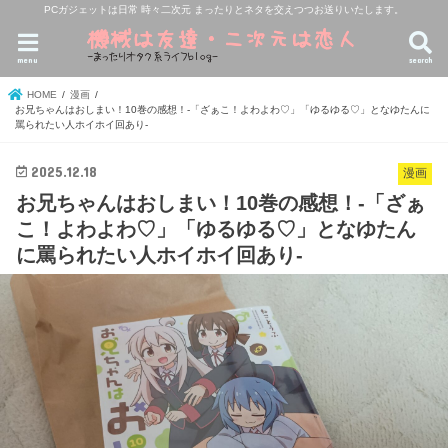
PCガジェットは日常 時々二次元 まったりとネタを交えつつお送りいたします。
menu
search
HOME
漫画
お兄ちゃんはおしまい！10巻の感想！-「ざぁこ！よわよわ♡」「ゆるゆる♡」となゆたんに
罵られたい人ホイホイ回あり-
2025.12.18
漫画
お兄ちゃんはおしまい！10巻の感想！-「ざぁ
こ！よわよわ♡」「ゆるゆる♡」となゆたん
に罵られたい人ホイホイ回あり-