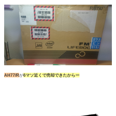
AH77/R
が
6マソ近くで売却できたからー