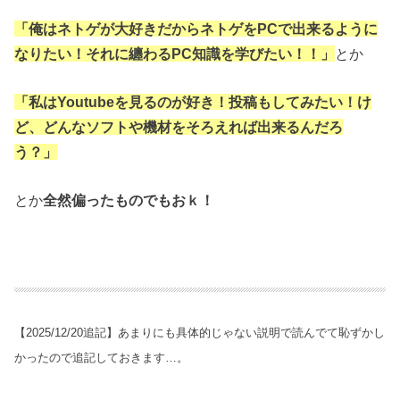
「俺はネトゲが大好きだからネトゲをPCで出来るように
なりたい！
それに纏わるPC知識を学びたい！！」
とか
「私はYoutubeを見るのが好き！投稿もしてみたい！け
ど、どんなソフトや機材をそろえれば出来るんだろ
う？
」
とか
全然偏ったものでもおｋ！
【2025/12/20追記】あまりにも具体的じゃない説明で読んでて恥ずかし
かったので追記しておきます…。