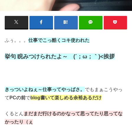
ふぅ。。。
仕事でこっ酷くコキ使われた
挙句 睨みつけられたよ～ (´；ω；｀)<挨拶
きっついよねぇ～仕事ってやっぱさ。
でもまぁこうやっ
て
PCの前
で
blog書いて楽しめる余裕あるだけ
くるとん
まだまだ行けるのかな
って思ってたり思ってな
かったり（ぇ