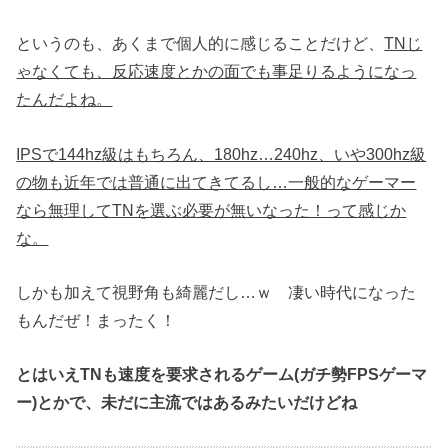
というのも、あくまで個人的に感じることだけど、
TNじ
ゃなくても、反応速度とかの面でも事足りるようになっ
たんだよね。
IPSで144hz級はもちろん、180hz…240hz、いや300hz級
の物も近年では普通に出てきてるし…一般的なゲーマー
なら無理してTNを選ぶ必要が無いなった！って感じか
な。
しかも加えて視野角も綺麗だし…ｗ 凄い時代になった
もんだぜ！まったく！
とはいえTNも速度を要求されるゲーム(ガチ勢FPSゲーマ
ー)とかで、未だに主流ではあるみたいだけどね