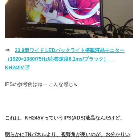
⇒
23.8型ワイド LEDバックライト搭載液晶モニター
（1920×1080/75Hz/応答速度6.1ms/ブラック）
KH245V
IPSの参考例はねー こんな感じｗ
これは、KH245VっていうIPS(ADS)液晶なんだけど、
明らかにTNパネルより、視野角が良いのが、お分かりい