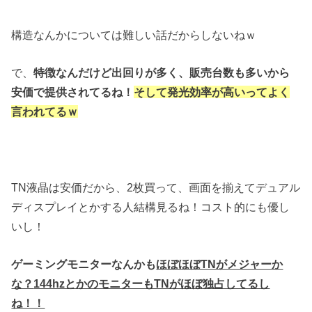
構造なんかについては難しい話だからしないねｗ
で、
特徴なんだけど
出回りが多く、販売台数も多いから
安価で
提供されてるね！
そして発光効率が高いって
よく
言われてるｗ
TN液晶は安価だから、2枚買って、画面を揃えてデュアル
ディスプレイとかする人結構見るね！コスト的にも優し
いし！
ゲーミングモニターなんかも
ほぼほぼTNがメジャーか
な？
144hzとかのモニターもTNがほぼ独占してるし
ね！！