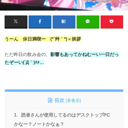
うーん 休日満喫ー (*´艸｀*)＜挨拶
ただ昨日の飲み会の、
影響もあってか
ね
むーい一日だっ
たぞーい(´Д｀)ﾊｧ…
目次
[
非表示
]
1.
読者さんが使用してるのはデスクトップPC
かなー？ノートかなぁ？