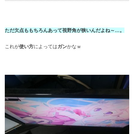
ただ欠点ももちろんあって視野角が狭いんだよね～…。
これが
使い方
によっては
ガン
かなｗ