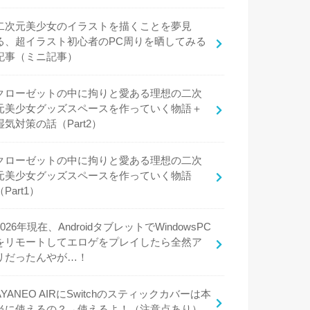
二次元美少女のイラストを描くことを夢見
る、超イラスト初心者のPC周りを晒してみる
記事（ミニ記事）
クローゼットの中に拘りと愛ある理想の二次
元美少女グッズスペースを作っていく物語＋
湿気対策の話（Part2）
クローゼットの中に拘りと愛ある理想の二次
元美少女グッズスペースを作っていく物語
（Part1）
2026年現在、AndroidタブレットでWindowsPC
をリモートしてエロゲをプレイしたら全然ア
リだったんやが…！
AYANEO AIRにSwitchのスティックカバーは本
当に使えるの？→使えるよ！（注意点あり）