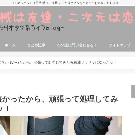
PCガジェットは日常 時々二次元 まったりとネタを交えつつお送りいたします。
ホーム
まとめ記事
blog主に問い合わせる！
サイトマップ
痛部屋作りの参考記事
抱き枕本体、カバーの参考記事
美少女アニメ,漫画,ゲームの話題関連記
寝ながらエロゲが出来る端末参考記事
タブレットでエロゲする参考記事
エロゲソン・アニソン関係記事
アニソンエロゲソン用機材参考記事
ミドルゲーマーの自作PC関連記事
パソコンに関する豆知識
ジャンク品修理関連記事
エロゲオタクによるノートPC関連記事
事
立ちが凄かったから、頑張って処理してみたら綺麗サラサラになったッ！
凄かったから、頑張って処理してみ
ッ！