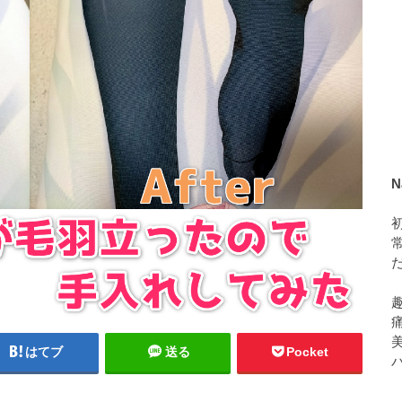
N
美
はてブ
送る
Pocket