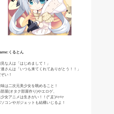
ame:くるとん
初見な人は「はじめまして！」
常連さんは「いつも来てくれてありがとう！！」
だぞい！
趣味は二次元美少女を眺めること！
痛部屋(オタク部屋作り)やエロゲ、
少女アニメは生きがい！！(*´Д`)ﾊｧﾊｧ
パソコンやガジェットも結構いじるよ！