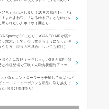
お兄ちゃんはおしまい！10巻の感想！-「ざぁ
こ！よわよわ♡」「ゆるゆる♡」となゆたん
に罵られたい人ホイホイ回あり-
AYA Spaceが3.0になり、AYANEO AIRが寝エ
ロゲ端末として、少し推せるようになった件
（やり方、現状の不具合についても解説）
三咲くんは攻略キャラじゃない3巻の感想 -紫
乃と小紅登場で三咲くん独走状態終了？ｗ-
Xbox One コントローラーを分解して黄ばんだ
ビュー、メニューボタンを新品に取り換えて
みた(おまけ修理あり)