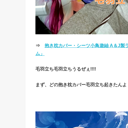
⇒
抱き枕カバー・シーツ小鳥遊紬 A＆J製ラ
ム」
毛羽立ち毛羽立ちうるぜぇ!!!!
まず、どの抱き枕カバー毛羽立ち起きたんよ