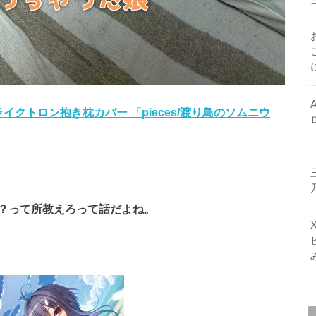
イクトロン抱き枕カバー 「pieces/渡り鳥のソムニウ
？って所教えろって話だよね。