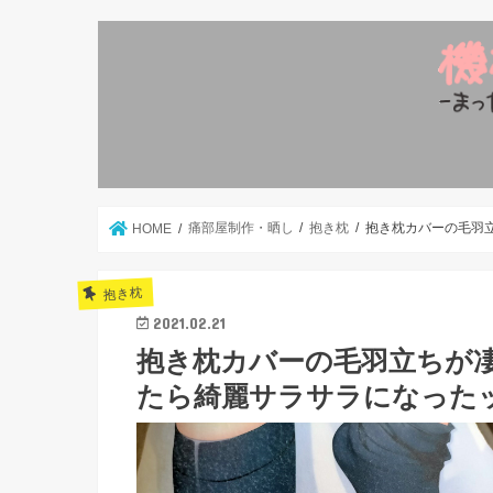
痛部屋制作・晒し
抱き枕
抱き枕カバーの毛羽
HOME
抱き枕
2021.02.21
抱き枕カバーの毛羽立ちが
たら綺麗サラサラになった