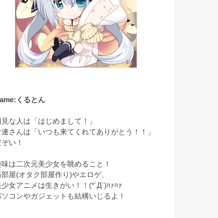
ame:くるとん
初見な人は「はじめまして！」
常連さんは「いつも来てくれてありがとう！！」
だぞい！
趣味は二次元美少女を眺めること！
痛部屋(オタク部屋作り)やエロゲ、
少女アニメは生きがい！！(*´Д`)ﾊｧﾊｧ
パソコンやガジェットも結構いじるよ！