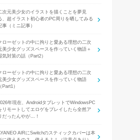
二次元美少女のイラストを描くことを夢見
る、超イラスト初心者のPC周りを晒してみる
記事（ミニ記事）
クローゼットの中に拘りと愛ある理想の二次
元美少女グッズスペースを作っていく物語＋
湿気対策の話（Part2）
クローゼットの中に拘りと愛ある理想の二次
元美少女グッズスペースを作っていく物語
（Part1）
2026年現在、AndroidタブレットでWindowsPC
をリモートしてエロゲをプレイしたら全然ア
リだったんやが…！
AYANEO AIRにSwitchのスティックカバーは本
当に使えるの？→使えるよ！（注意点あり）