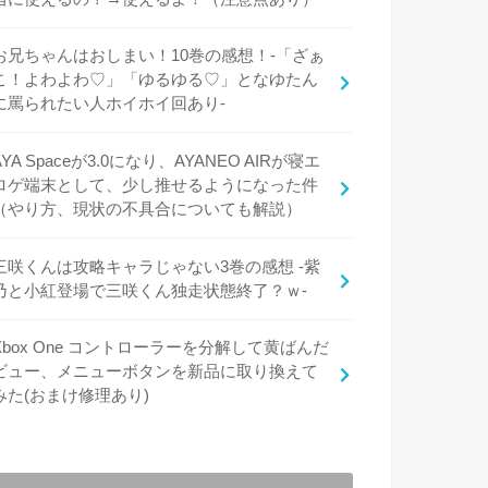
お兄ちゃんはおしまい！10巻の感想！-「ざぁ
こ！よわよわ♡」「ゆるゆる♡」となゆたん
に罵られたい人ホイホイ回あり-
AYA Spaceが3.0になり、AYANEO AIRが寝エ
ロゲ端末として、少し推せるようになった件
（やり方、現状の不具合についても解説）
三咲くんは攻略キャラじゃない3巻の感想 -紫
乃と小紅登場で三咲くん独走状態終了？ｗ-
Xbox One コントローラーを分解して黄ばんだ
ビュー、メニューボタンを新品に取り換えて
みた(おまけ修理あり)