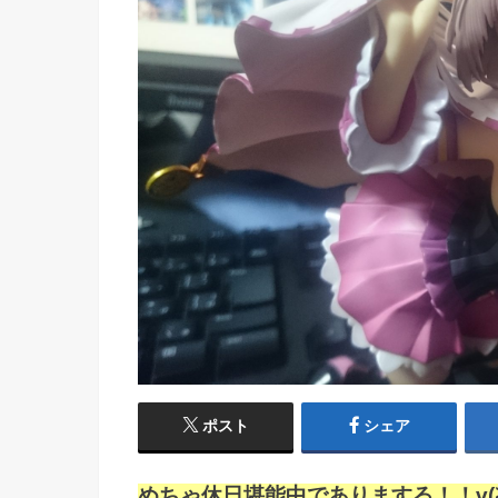
ポスト
シェア
めちゃ休日堪能中でありまする！！v(≧∇≦