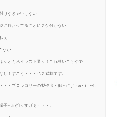
付けなきゃいけない！！
逆に持たせてることに気が付かない。
ねぇ
こうか！！
ほんともろイラスト通り！これ凄いことやで！
なし！すごく・・・色気満載です。
・ブロッコリーの製作者・職人に(｀･ω･´)ゞｹｲﾚ
帽子への拘りすげぇ・・・。