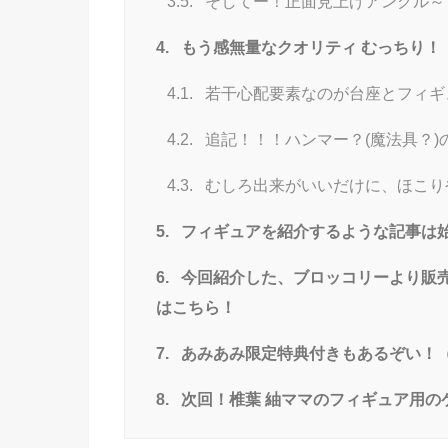
3.5.
そしてー！正面見上げアングル～
4.
もう感無量なクオリティ むっちり！
4.1.
若干心配要素なのが台座とフィギ
4.2.
追記！！！ハンマー？(魔法具？)
4.3.
むしろ出来がいいだけに、ほこり
5.
フィギュアを紹介するような記事は
6.
今回紹介した、ブロッコリーより販売
はこちら！
7.
あみあみ限定特典付きもあるぞい！
8.
次回！椎葉 紬ママのフィギュア用の