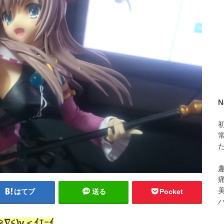
N
美
はてブ
送る
Pocket
)v＜ｲｴｰｲ