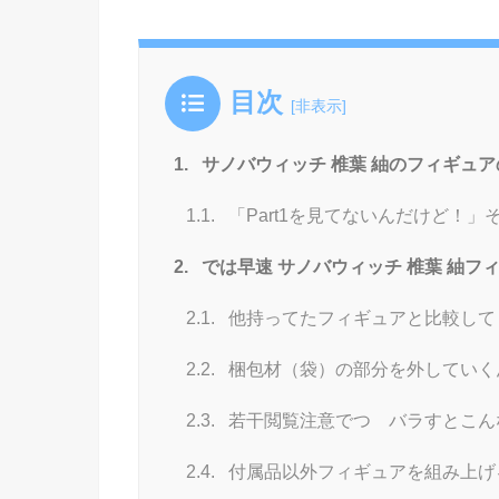
目次
[
非表示
]
1.
サノバウィッチ 椎葉 紬のフィギュア
1.1.
「Part1を見てないんだけど！
2.
では早速 サノバウィッチ 椎葉 紬フ
2.1.
他持ってたフィギュアと比較して
2.2.
梱包材（袋）の部分を外していく
2.3.
若干閲覧注意でつ バラすとこん
2.4.
付属品以外フィギュアを組み上げる