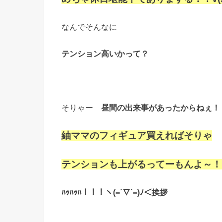
なんでそんなに
テンション高いか
って？
そりゃー
昼間の出来事があったからねぇ！
紬ママのフィギュア買えればそりゃ
テンションも上がるってーもんよ～！
ﾊｯﾊｯﾊ！！！ヽ(=´▽`=)ﾉ＜挨拶