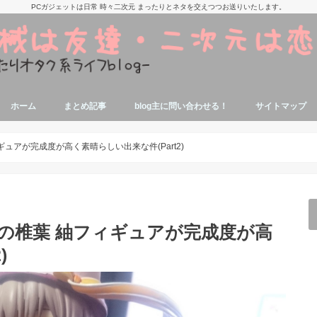
PCガジェットは日常 時々二次元 まったりとネタを交えつつお送りいたします。
ホーム
まとめ記事
blog主に問い合わせる！
サイトマップ
痛部屋作りの参考記事
抱き枕本体、カバーの参考記事
美少女アニメ,漫画,ゲームの話題関連記
寝ながらエロゲが出来る端末参考記事
タブレットでエロゲする参考記事
エロゲソン・アニソン関係記事
アニソンエロゲソン用機材参考記事
ミドルゲーマーの自作PC関連記事
パソコンに関する豆知識
ジャンク品修理関連記事
エロゲオタクによるノートPC関連記事
事
ュアが完成度が高く素晴らしい出来な件(Part2)
の椎葉 紬フィギュアが完成度が高
)