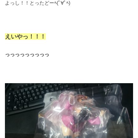
よっし！！とったどーﾍ(ﾟ∀ﾟﾍ)
えいやっ！！！
っっっっっっっっっ