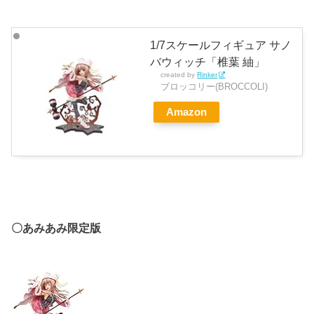
1/7スケールフィギュア サノ
バウィッチ「椎葉 紬」
created by
Rinker
ブロッコリー(BROCCOLI)
Amazon
〇あみあみ限定版