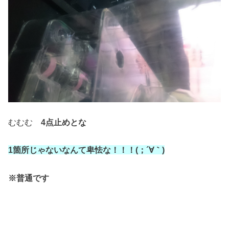
むむむ
4点止めとな
1箇所じゃないなんて卑怯な！！！(；´∀｀)
※普通です