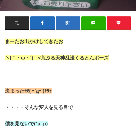
まーたお出かけしてきたお
ヽ(｀・ω・´)ゝ<荒ぶる
天神乱漫
くるとんポーズ
決まったぜ( ｰ`дｰ´)ｷﾘｯ
・・・・そんな変人を見る目で
僕を見ないで(*μ_μ)