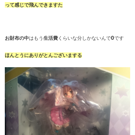
って感じで飛んできますた
0
お財布の中
はもう
生活費
くらいな分しかないんで
です
ほんとうにありがとんございまする