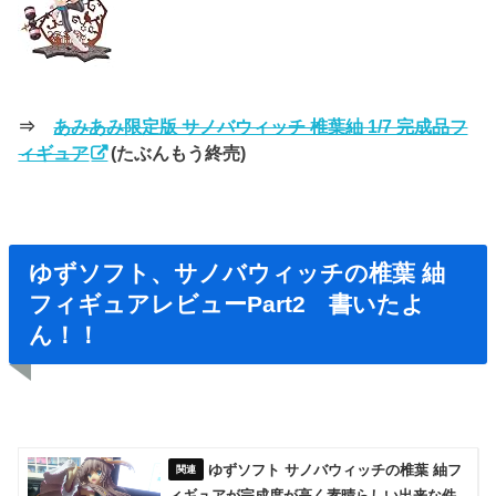
⇒
あみあみ限定版 サノバウィッチ 椎葉紬 1/7 完成品フ
ィギュア
(たぶんもう終売)
ゆずソフト、サノバウィッチの椎葉 紬
フィギュアレビューPart2 書いたよ
ん！！
ゆずソフト サノバウィッチの椎葉 紬フ
ィギュアが完成度が高く素晴らしい出来な件