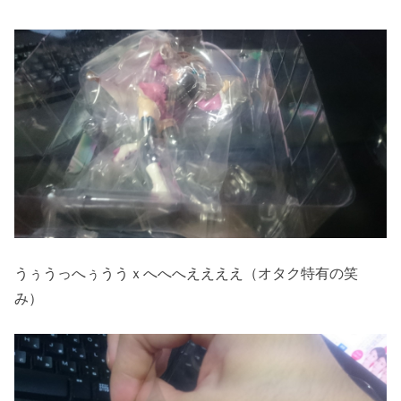
うぅうっへぅううｘへへへええええ（オタク特有の笑
み）