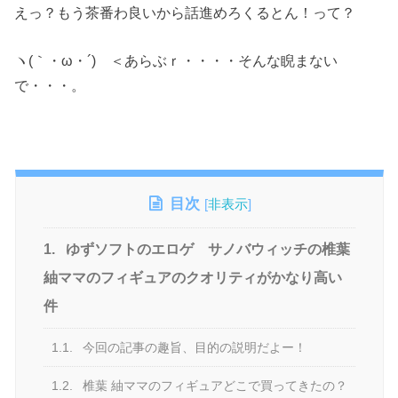
えっ？もう茶番わ良いから話進めろくるとん！って？
ヽ(｀・ω・´)ゝ＜あらぶｒ・・・・そんな睨まない
で・・・。
目次
[
非表示
]
1.
ゆずソフトのエロゲ サノバウィッチの椎葉
紬ママのフィギュアのクオリティがかなり高い
件
1.1.
今回の記事の趣旨、目的の説明だよー！
1.2.
椎葉 紬ママのフィギュアどこで買ってきたの？