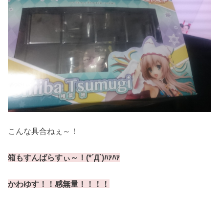
こんな具合ねぇ～！
箱もすんばらすぃ～！(*´Д`)ﾊｧﾊｧ
かわゆす！！感無量！！！！