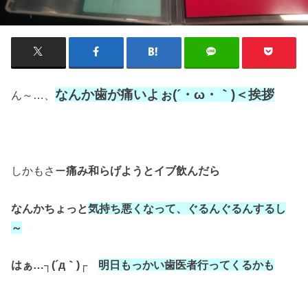
なんか歯が痛いよぉ(´・ω・｀)＜挨拶
ん～…、
しかもさー
痛み和らげようとイブ飲んだら
なんかちょっと
気持ち悪くなって、ぐるんぐるんするし
～
はぁ…┐(´д｀)┌
明日もっかい歯医者行ってくるかも