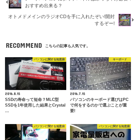
おすすめ出来る？
オトメドメインのラジオCDを手に入れたぞい!開封
するぞー!
RECOMMEND
こちらの記事も人気です。
パソコンに関する知恵袋
キーボード
2016.8.15
2016.7.15
SSDの寿命って短命？MLC型
パソコンのキーボード選びはPC
SSDを1年使用した結果とCrystal
で何をするのかで選ぶことが重
…
要!
パソコンに関する知恵袋
パソコンに関する知恵袋