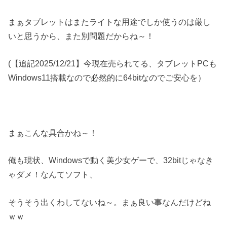
まぁタブレットはまたライトな用途でしか使うのは厳し
いと思うから、また別問題だからね～！
(【追記2025/12/21】今現在売られてる、タブレットPCも
Windows11搭載なので必然的に64bitなのでご安心を）
まぁこんな具合かね～！
俺も現状、Windowsで動く美少女ゲーで、32bitじゃなき
ゃダメ！なんてソフト、
そうそう出くわしてないね～。まぁ良い事なんだけどね
ｗｗ