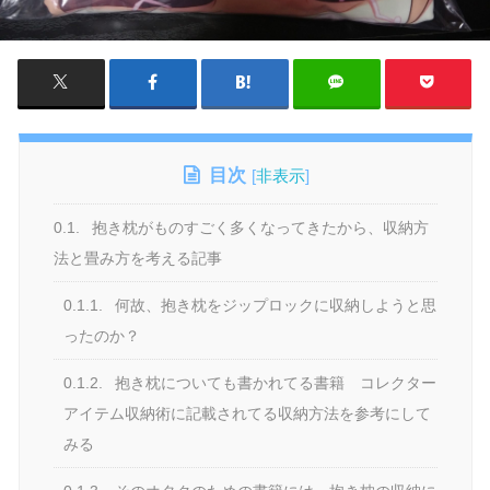
目次
[
非表示
]
0.1.
抱き枕がものすごく多くなってきたから、収納方
法と畳み方を考える記事
0.1.1.
何故、抱き枕をジップロックに収納しようと思
ったのか？
0.1.2.
抱き枕についても書かれてる書籍 コレクター
アイテム収納術に記載されてる収納方法を参考にして
みる