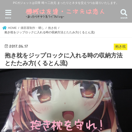
PCガジェットは日常 時々二次元 まったりとネタを交えつつお送りいたします。
menu
search
HOME
痛部屋制作・晒し
抱き枕
抱き枕をジップロックに入れる時の収納方法とたたみ方(くるとん流)
2017.06.17
抱き枕
抱き枕をジップロックに入れる時の収納方法
とたたみ方(くるとん流)