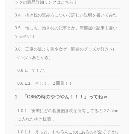
ックの商品詳細リンクはこちら！
0.4.
抱き枕の畳み方について詳しい説明を書いてみた
0.5.
他にも、抱き枕の記事とか、痛部屋の記事も書い
てるぞい！
0.6.
三度の飯より美少女ゲー関連のグッズが好きヽ(=
´▽`=)ﾉ（あとがき）
0.6.1.
で！だ、
0.6.1.1.
そして、２回目！！
1.
「C86の時のやつやん！！！」ってねｗ
1.0.1.
実際にどの程度抱き枕を所有してるの？Ziploc
に入れた抱き枕晒し
1.0.1.1.
えっと、もちろんこのにあるのが全てではな