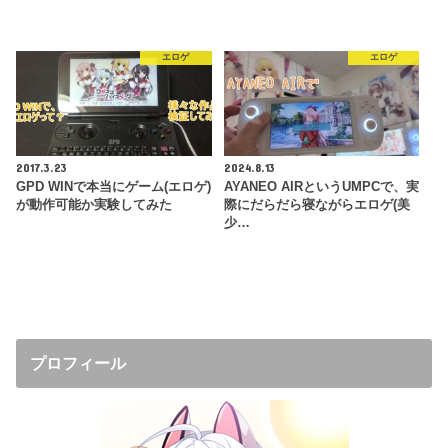
エロゲ
エロゲ
2017.3.23
2024.8.13
GPD WINで本当にゲーム(エロゲ)
AYANEO AIRというUMPCで、実
が動作可能か実験してみた
際にだらだら寝ながらエロゲ(美
少…
プロフィール