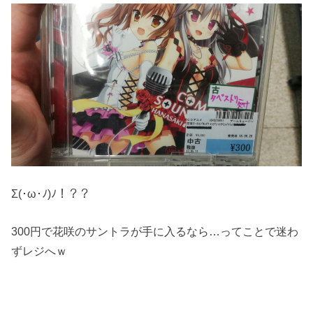
Σ(･ω･ﾉ)ﾉ！？？
300円で花咲のサントラが手に入るなら…ってことで迷わ
ずレジへｗ