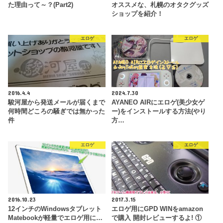
た理由って～？(Part2)
オススメな、札幌のオタクグッズ
ショップを紹介！
エロゲ
エロゲ
2016.4.4
2024.7.30
駿河屋から発送メールが届くまで
AYANEO AIRにエロゲ(美少女ゲ
何時間どころの騒ぎでは無かった
ー)をインストールする方法(やり
件
方…
エロゲ
エロゲ
2016.10.23
2017.3.15
12インチのWindowsタブレット
エロゲ用にGPD WINをamazon
Matebookが軽量でエロゲ用に…
で購入 開封レビューするよ! ①