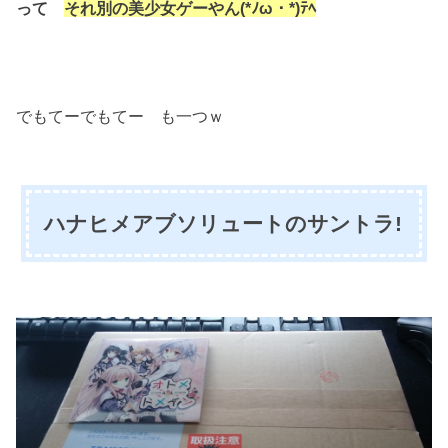
って
それ別の美少女ゲーやん(*ﾉω・*)ﾃﾍ
でもてーでもてー も一つｗ
ハナヒメアブソリュートのサントラ!