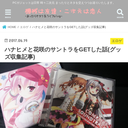
PCガジェットは日常 時々二次元 まったりとネタを交えつつお送りいたします。
menu
search
HOME
エロゲ
ハナヒメと花咲のサントラをGETした話(グッズ収集記事)
2017.06.19
エロゲ
ハナヒメと花咲のサントラをGETした話(グッ
ズ収集記事)