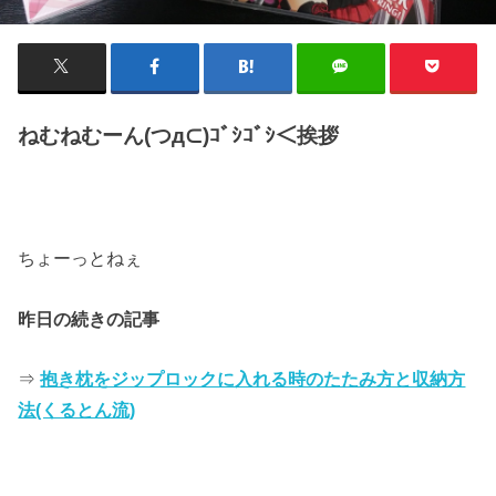
ねむねむーん(つд⊂)ｺﾞｼｺﾞｼ＜挨拶
ちょーっとねぇ
昨日の続きの記事
⇒
抱き枕をジップロックに入れる時のたたみ方と収納方
法(くるとん流)