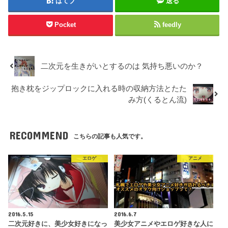
はてブ
送る
Pocket
feedly
二次元を生きがいとするのは 気持ち悪いのか？
抱き枕をジップロックに入れる時の収納方法とたた
み方(くるとん流)
RECOMMEND
こちらの記事も人気です。
エロゲ
アニメ
2016.5.15
2016.6.7
二次元好きに、美少女好きになっ
美少女アニメやエロゲ好きな人に