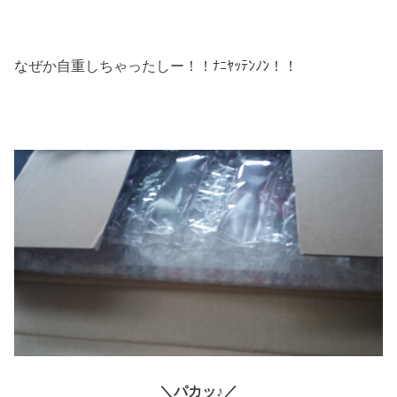
なぜか自重しちゃったしー！！ﾅﾆﾔｯﾃﾝﾉﾝ！！
＼パカッ♪／