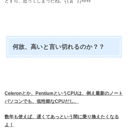
とすら、思ってしまったね。┐(´д｀)┌ﾔﾚﾔﾚ
何故、高いと言い切れるのか？？
Celeronとか、PentiumというCPUは、例え最新のノート
パソコンでも、低性能なCPUだし、
数年も使えば、遅くてあっという間に乗り換えたくなる
よ！