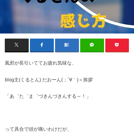
風邪が長引いててお疲れ気味な、
blog主(くるとん) だおーん(；´∀｀)＜挨拶
「あ゛た゛ま゛づきんづきんする～！」
って具合で頭が痛いわけだが、