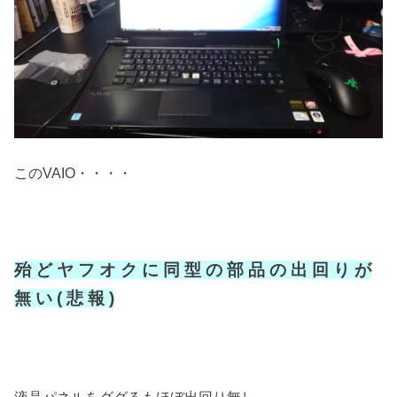
このVAIO・・・・
殆 ど ヤ フ オ ク に 同 型 の 部 品 の 出 回 り が
無 い ( 悲 報 )
液晶パネルをググるもほぼ出回り無し