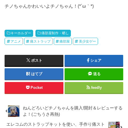
チノちゃんかわいいよチノちゃん！(*´ω｀*)
キーホルダー
痛部屋制作・晒し
アニメ
痛ストラップ
痛部屋
美少女ゲー
ポスト
シェア
はてブ
送る
Pocket
feedly
ねんどろいどチノちゃんを購入!開封＆レビューする
よ！(ごちうさ再熱)
エレコムのストラップキットを使い、手作り痛スト