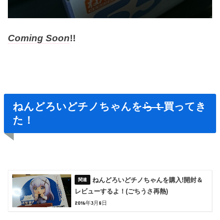
Coming Soon
!!
ねんどろいどチノちゃんを
らｔ
買ってき
た！
ねんどろいどチノちゃんを購入!開封＆
レビューするよ！(ごちうさ再熱)
2016年3月8日