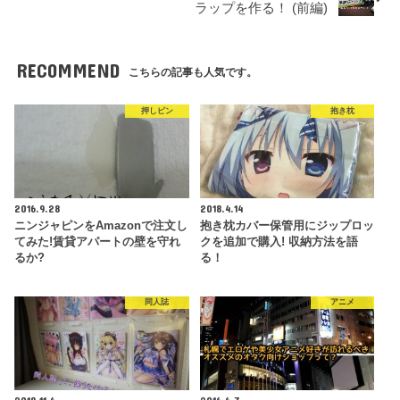
ラップを作る！ (前編)
RECOMMEND
こちらの記事も人気です。
押しピン
抱き枕
2016.9.28
2018.4.14
ニンジャピンをAmazonで注文し
抱き枕カバー保管用にジップロッ
てみた!賃貸アパートの壁を守れ
クを追加で購入! 収納方法を語
るか?
る！
同人誌
アニメ
2018.11.6
2016.6.7