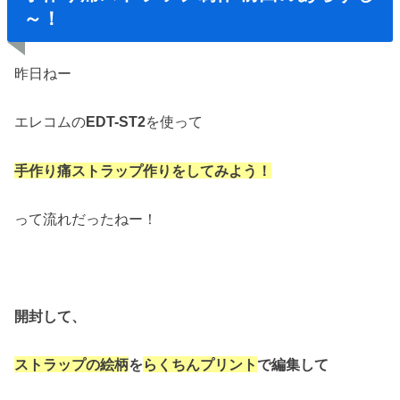
～！
昨日ねー
エレコムの
EDT-ST2
を使って
手作り痛ストラップ作りをしてみよう！
って流れだったねー！
開封して
、
ストラップの絵柄
を
らくちんプリント
で編集して