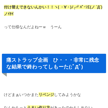
付け替えできないんかい！！ヽ( ・∀・)ﾉ┌┛ﾊﾟｰﾝΣ(ノ `Д´)
ノｲﾀｲ
って仕様なんだよねーｗ うーん
痛ストラップ企画 ひ・・・非常に残念
な結果で終わってしもーた(;ﾟДﾟ)
けどまぁいつかまた
リベンジ
してみようかな
なんかもっと
うまい作り方
があったのかもしれない