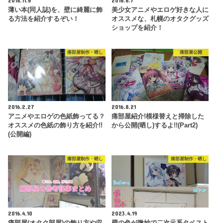
薄い本(同人誌)を、壁に綺麗に飾
美少女アニメやエロゲ好きな人に
る方法を紹介するぞい！
オススメな、札幌のオタクグッズ
ショップを紹介！
痛部屋制作・晒し
痛部屋公開
2016.2.27
2016.8.21
アニメやエロゲの色紙飾ってる？
痛部屋紹介!模様替えと掃除した
オススメの色紙の飾り方を紹介!!
から公開(晒し)するよ!!(Part2)
(公開編)
痛部屋制作・晒し
痛部屋制作・晒し
2016.4.10
2023.4.19
痛部屋(オタク部屋)の飾り方や収
壁の色が微妙で二次元系タペスト