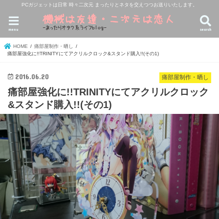
PCガジェットは日常 時々二次元 まったりとネタを交えつつお送りいたします。
menu
search
HOME
痛部屋制作・晒し
痛部屋強化に!!TRINITYにてアクリルクロック&スタンド購入!!(その1)
2016.06.20
痛部屋制作・晒し
痛部屋強化に!!TRINITYにてアクリルクロック
&スタンド購入!!(その1)