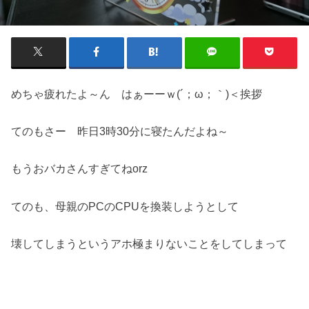
めちゃ疲れたよ～ん はぁーーｗ(´；ω；｀)＜挨拶
てのもさー 昨日3時30分に寝たんだよね～
もうおバカさんすぎてねorz
てのも、母親のPCのCPUを換装しようとして
壊してしまうというアホ極まりないことをしてしまって