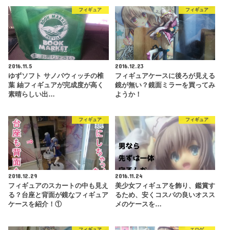
フィギュア
フィギュア
2016.11.5
2016.12.23
ゆずソフト サノバウィッチの椎
フィギュアケースに後ろが見える
葉 紬フィギュアが完成度が高く
鏡が無い？鏡面ミラーを買ってみ
素晴らしい出…
ようか！
フィギュア
フィギュア
2018.12.29
2016.11.24
フィギュアのスカートの中も見え
美少女フィギュアを飾り、鑑賞す
る？台座と背面が鏡なフィギュア
るため、安くコスパの良いオスス
ケースを紹介！①
メのケースを…
フィギュア
エロゲ