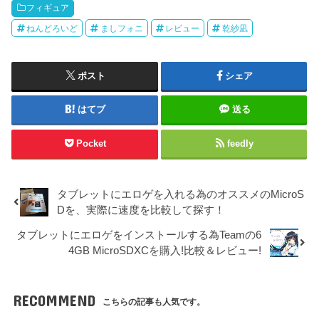
フィギュア
ねんどろいど
ましフォニ
レビュー
乾紗凪
ポスト
シェア
はてブ
送る
Pocket
feedly
タブレットにエロゲを入れる為のオススメのMicroS
Dを、実際に速度を比較して探す！
タブレットにエロゲをインストールする為Teamの6
4GB MicroSDXCを購入!比較＆レビュー!
RECOMMEND
こちらの記事も人気です。