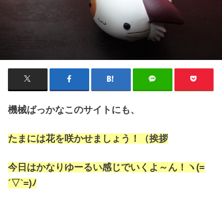
機械ばっかなこのサイトにも、
たまには花を咲かせましょう！（挨拶
今日はかなりゆーるい感じでいくよ～ん！ヽ(=
´▽`=)ﾉ