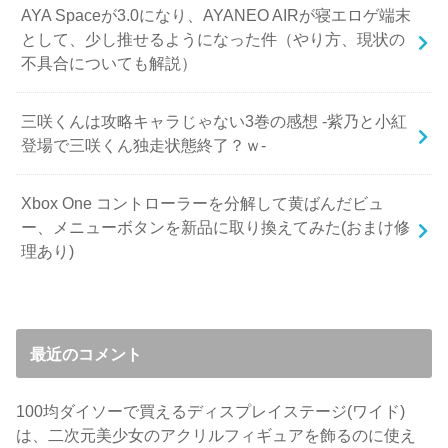
AYA Spaceが3.0になり、AYANEO AIRが寝エロゲ端末
として、少し推せるようになった件（やり方、現状の
不具合についても解説）
三咲くんは攻略キャラじゃない3巻の感想 -紫乃と小紅
登場で三咲くん独走状態終了？ｗ-
Xbox One コントローラーを分解して黄ばんだビュ
ー、メニューボタンを新品に取り換えてみた(おまけ修
理あり)
最近のコメント
100均ダイソーで買えるディスプレイステージ(ワイド)
は、二次元美少女のアクリルフィギュアを飾るのに使え