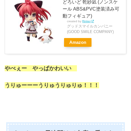
どろいど 乾紗凪 (ノンスケ
ール ABS&PVC塗装済み可
動フィギュア)
created by
Rinker
グッドスマイルカンパニー
(GOOD SMILE COMPANY)
Amazon
やべぇー やっぱかわいい
うりゅーーーうりゅうりゅりゅ！！！