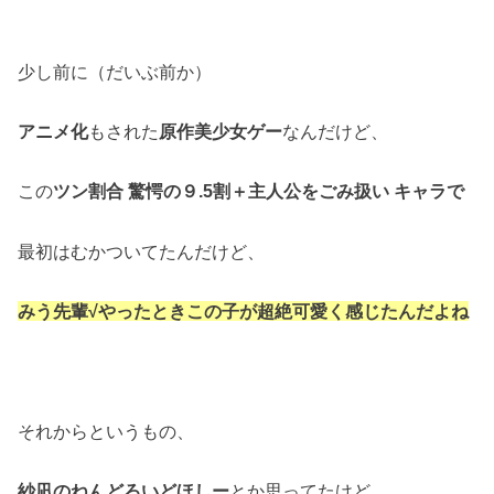
少し前に（だいぶ前か）
アニメ化
もされた
原作美少女ゲー
なんだけど、
この
ツン割合 驚愕の９.5割＋主人公をごみ扱い キャラで
最初はむかついてたんだけど、
みう先輩√やったときこの子が超絶可愛く感じたんだよね
それからというもの、
紗凪のねんどろいどほしー
とか思ってたけど、