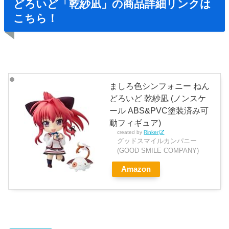
どろいど「乾紗凪」の商品詳細リンクは
こちら！
ましろ色シンフォニー ねん
どろいど 乾紗凪 (ノンスケ
ール ABS&PVC塗装済み可
動フィギュア)
created by
Rinker
グッドスマイルカンパニー
(GOOD SMILE COMPANY)
Amazon