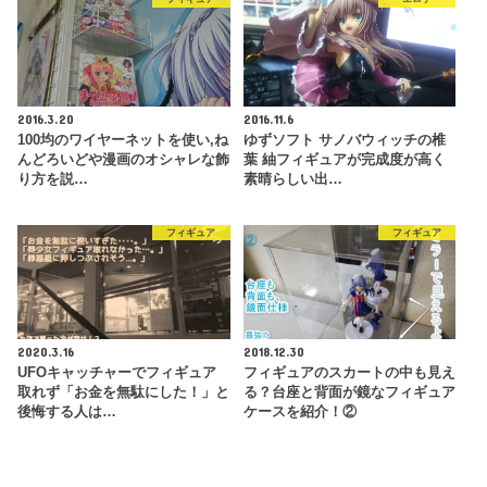
2016.3.20
2016.11.6
100均のワイヤーネットを使い,ね
ゆずソフト サノバウィッチの椎
んどろいどや漫画のオシャレな飾
葉 紬フィギュアが完成度が高く
り方を説…
素晴らしい出…
フィギュア
フィギュア
2020.3.16
2018.12.30
UFOキャッチャーでフィギュア
フィギュアのスカートの中も見え
取れず「お金を無駄にした！」と
る？台座と背面が鏡なフィギュア
後悔する人は…
ケースを紹介！②