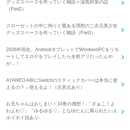
グッズスペースを作っていく物語＋湿気対策の話
（Part2）
クローゼットの中に拘りと愛ある理想の二次元美少女
グッズスペースを作っていく物語（Part1）
2026年現在、AndroidタブレットでWindowsPCをリモ
ートしてエロゲをプレイしたら全然アリだったんや
が…！
AYANEO AIRにSwitchのスティックカバーは本当に使
えるの？→使えるよ！（注意点あり）
お兄ちゃんはおしまい！10巻の感想！-「ざぁこ！よ
わよわ♡」「ゆるゆる♡」となゆたんに罵られたい人
ホイホイ回あり-